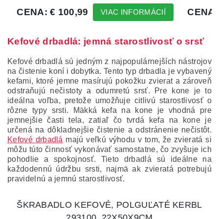
Kefové drbadlá: jemná starostlivosť o srsť
Kefové drbadlá sú jedným z najpopulárnejších nástrojov
na čistenie koní i dobytka. Tento typ drbadla je vybavený
kefami, ktoré jemne masírujú pokožku zvierat a zároveň
odstraňujú nečistoty a odumretú srsť. Pre kone je to
ideálna voľba, pretože umožňuje citlivú starostlivosť o
rôzne typy srsti. Mäkká kefa na kone je vhodná pre
jemnejšie časti tela, zatiaľ čo tvrdá kefa na kone je
určená na dôkladnejšie čistenie a odstránenie nečistôt.
Kefové drbadlá
majú veľkú výhodu v tom, že zvieratá si
môžu túto činnosť vykonávať samostatne, čo zvyšuje ich
pohodlie a spokojnosť. Tieto drbadlá sú ideálne na
každodennú údržbu srsti, najmä ak zvieratá potrebujú
pravidelnú a jemnú starostlivosť.