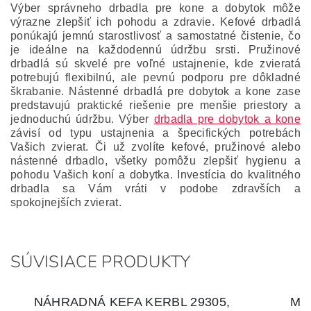
Výber správneho drbadla pre kone a dobytok môže
výrazne zlepšiť ich pohodu a zdravie. Kefové drbadlá
ponúkajú jemnú starostlivosť a samostatné čistenie, čo
je ideálne na každodennú údržbu srsti. Pružinové
drbadlá sú skvelé pre voľné ustajnenie, kde zvieratá
potrebujú flexibilnú, ale pevnú podporu pre dôkladné
škrabanie. Nástenné drbadlá pre dobytok a kone zase
predstavujú praktické riešenie pre menšie priestory a
jednoduchú údržbu. Výber
drbadla pre dobytok a kone
závisí od typu ustajnenia a špecifických potrebách
Vašich zvierat. Či už zvolíte kefové, pružinové alebo
nástenné drbadlo, všetky pomôžu zlepšiť hygienu a
pohodu Vašich koní a dobytka. Investícia do kvalitného
drbadla sa Vám vráti v podobe zdravších a
spokojnejších zvierat.
SÚVISIACE PRODUKTY