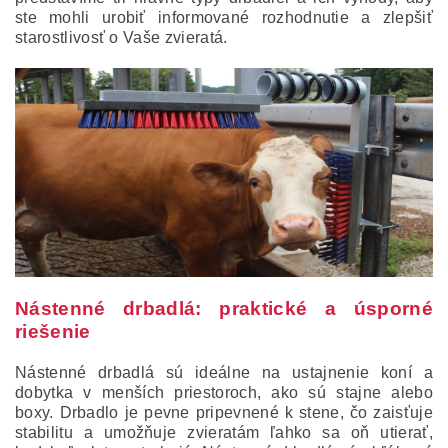
ste mohli urobiť informované rozhodnutie a zlepšiť
starostlivosť o Vaše zvieratá.
Nástenné drbadlá: praktické a úsporné
riešenie
Nástenné drbadlá sú ideálne na ustajnenie koní a
dobytka v menších priestoroch, ako sú stajne alebo
boxy. Drbadlo je pevne pripevnené k stene, čo zaisťuje
stabilitu a umožňuje zvieratám ľahko sa oň utierať,