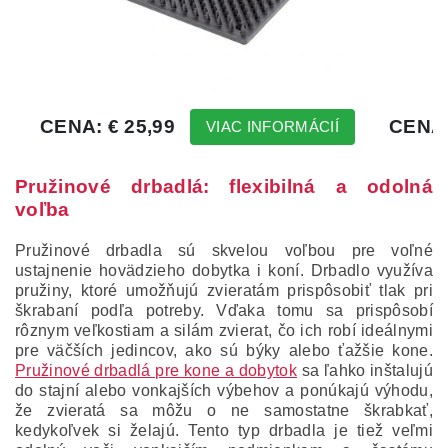
Pružinové drbadlá: flexibilná a odolná
voľba
Pružinové drbadla sú skvelou voľbou pre voľné
ustajnenie hovädzieho dobytka i koní. Drbadlo využíva
pružiny, ktoré umožňujú zvieratám prispôsobiť tlak pri
škrabaní podľa potreby. Vďaka tomu sa prispôsobí
rôznym veľkostiam a silám zvierat, čo ich robí ideálnymi
pre väčších jedincov, ako sú býky alebo ťažšie kone.
Pružinové drbadlá pre kone a dobytok
sa ľahko inštalujú
do stajní alebo vonkajších výbehov a ponúkajú výhodu,
že zvieratá sa môžu o ne samostatne škrabkať,
kedykoľvek si želajú. Tento typ drbadla je tiež veľmi