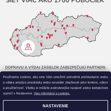
Používame cookies, aby sme Vám umožnili pohodlné prehliadanie webu
a vďaka analýze prevádzky webu neustále zlepšovali jeho funkcie, výkon
a použiteľnosť. Všetky si môžete podrobnejšie nastaviť alebo kedykoľvek
vypnúť v Nastavenie.
Viac informácií o cookies.
NASTAVENIE
Upraviť nastavenie cookies
2026 ©
Liahneme.sk
, všetky práva vyhradené