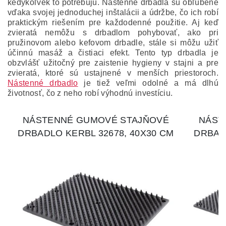
kedykoľvek to potrebujú. Nástenné drbadlá sú obľúbené
vďaka svojej jednoduchej inštalácii a údržbe, čo ich robí
praktickým riešením pre každodenné použitie. Aj keď
zvieratá nemôžu s drbadlom pohybovať, ako pri
pružinovom alebo kefovom drbadle, stále si môžu užiť
účinnú masáž a čistiaci efekt. Tento typ drbadla je
obzvlášť užitočný pre zaistenie hygieny v stajni a pre
zvieratá, ktoré sú ustajnené v menších priestoroch.
Nástenné drbadlo
je tiež veľmi odolné a má dlhú
životnosť, čo z neho robí výhodnú investíciu.