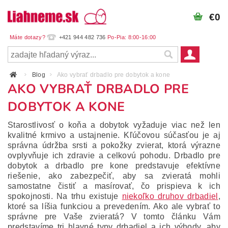
€0
+421 944 482 736
Blog
Ako vybrať drbadlo pre dobytok a kone
AKO VYBRAŤ DRBADLO PRE
DOBYTOK A KONE
Starostlivosť o koňa a dobytok vyžaduje viac než len
kvalitné krmivo a ustajnenie. Kľúčovou súčasťou je aj
správna údržba srsti a pokožky zvierat, ktorá výrazne
ovplyvňuje ich zdravie a celkovú pohodu. Drbadlo pre
dobytok a drbadlo pre kone predstavuje efektívne
riešenie, ako zabezpečiť, aby sa zvieratá mohli
samostatne čistiť a masírovať, čo prispieva k ich
spokojnosti. Na trhu existuje
niekoľko druhov drbadiel
,
ktoré sa líšia funkciou a prevedením. Ako ale vybrať to
správne pre Vaše zvieratá? V tomto článku Vám
predstavíme tri hlavné typy drbadiel a ich výhody, aby