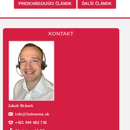
PREDCHÁDZAJÚCI ČLÁNOK
ĎALŠÍ ČLÁNOK
KONTAKT
Jakub Brávek
info
@
liahneme.sk
+421 944 482 736