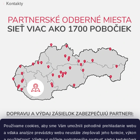
Kontakty
Používame cookies, aby sme Vám umožnili pohodlné prehliadanie webu
a vďaka analýze prevádzky webu neustále zlepšovali jeho funkcie, výkon
a použiteľnosť. Všetky si môžete podrobnejšie nastaviť alebo kedykoľvek