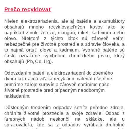
Prečo recyklovať
Nielen elektrozariadenia, ale aj batérie a akumulátory
obsahujú mnoho recyklovateľných kovov ako je
napríklad zinok, železo, mangán, nikel, kadmium alebo
olovo. Niektoré z týchto látok sú zároveň veľmi
nebezpečné pre životné prostredie a zdravie človeka, a
to najmä ortuť, olovo a kadmium. Vybrané batérie sú
často označené symbolom chemického prvku, ktorý
obsahujú (Pb, Cd, Hg).
Odovzdaním batérií a elektrozariadení do zberného
dvora tak najmä vďaka recyklácii materiálu šetríme
primárne zdroje surovín a zároveň chránime naše
životné prostredie pred prípadným neodborným
nakladaním.
Dôsledným triedením odpadov šetríte prírodne zdroje,
chránite životné prostredie a svoje zdravie! Odpad z
farebných nádob neskončí na skládke, ale u
spracovateľa, kde sa z odpadov vyrábajú druhotné