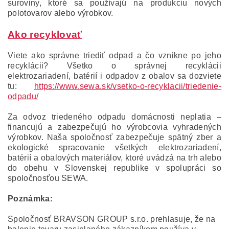
suroviny, ktoré sa používajú na produkciu nových
polotovarov alebo výrobkov.
Ako recyklovať
Viete ako správne triediť odpad a čo vznikne po jeho
recyklácii? Všetko o správnej recyklácii
elektrozariadení, batérií i odpadov z obalov sa dozviete
tu:
https://www.sewa.sk/vsetko-o-recyklacii/triedenie-
odpadu/
Za odvoz triedeného odpadu domácnosti neplatia –
financujú a zabezpečujú ho výrobcovia vyhradených
výrobkov. Naša spoločnosť zabezpečuje spätný zber a
ekologické spracovanie všetkých elektrozariadení,
batérií a obalových materiálov, ktoré uvádzá na trh alebo
do obehu v Slovenskej republike v spolupráci so
spoločnosťou SEWA.
Poznámka:
Spoločnosť BRAVSON GROUP s.r.o. prehlasuje, že na