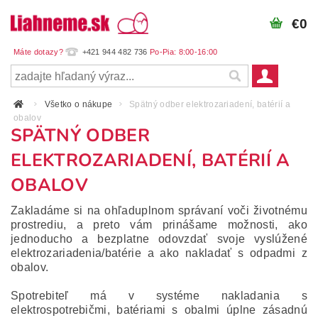
€0
+421 944 482 736
Všetko o nákupe
Spätný odber elektrozariadení, batérií a
obalov
SPÄTNÝ ODBER
ELEKTROZARIADENÍ, BATÉRIÍ A
OBALOV
Zakladáme si na ohľaduplnom správaní voči životnému
prostrediu, a preto vám prinášame možnosti, ako
jednoducho a bezplatne odovzdať svoje vyslúžené
elektrozariadenia/batérie a ako nakladať s odpadmi z
obalov.
Spotrebiteľ má v systéme nakladania s
elektrospotrebičmi, batériami s obalmi úplne zásadnú