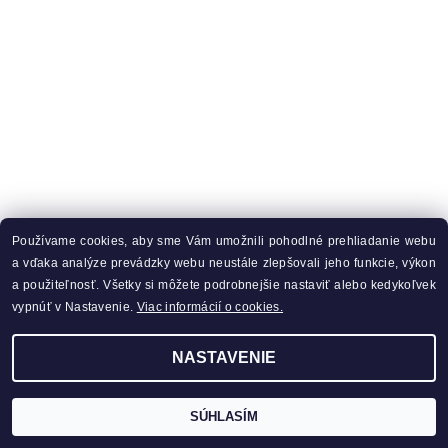
Používame cookies, aby sme Vám umožnili pohodlné prehliadanie webu
a vďaka analýze prevádzky webu neustále zlepšovali jeho funkcie, výkon
a použiteľnosť. Všetky si môžete podrobnejšie nastaviť alebo kedykoľvek
vypnúť v Nastavenie.
Viac informácií o cookies.
NASTAVENIE
SÚHLASÍM