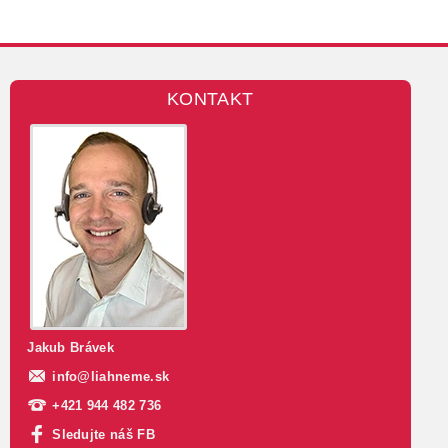
KONTAKT
Jakub Brávek
info
@
liahneme.sk
+421 944 482 736
Sledujte náš FB