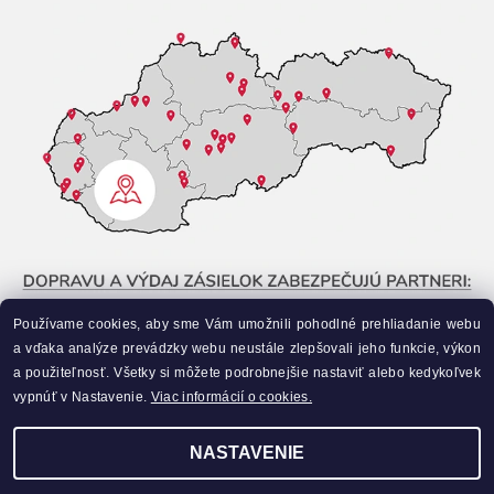
Používame cookies, aby sme Vám umožnili pohodlné prehliadanie webu
a vďaka analýze prevádzky webu neustále zlepšovali jeho funkcie, výkon
a použiteľnosť. Všetky si môžete podrobnejšie nastaviť alebo kedykoľvek
vypnúť v Nastavenie.
Viac informácií o cookies.
NASTAVENIE
Upraviť nastavenie cookies
2026 ©
Liahneme.sk
, všetky práva vyhradené