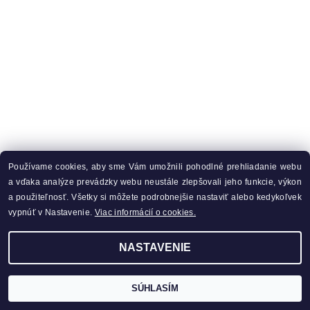
Používame cookies, aby sme Vám umožnili pohodlné prehliadanie webu
a vďaka analýze prevádzky webu neustále zlepšovali jeho funkcie, výkon
a použiteľnosť. Všetky si môžete podrobnejšie nastaviť alebo kedykoľvek
vypnúť v Nastavenie.
Viac informácií o cookies.
NASTAVENIE
SÚHLASÍM