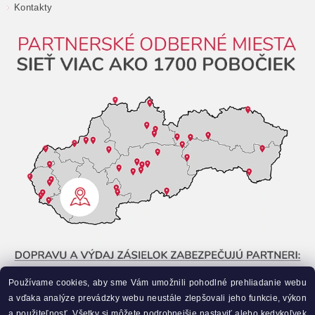
Kontakty
Používame cookies, aby sme Vám umožnili pohodlné prehliadanie webu
a vďaka analýze prevádzky webu neustále zlepšovali jeho funkcie, výkon
a použiteľnosť. Všetky si môžete podrobnejšie nastaviť alebo kedykoľvek