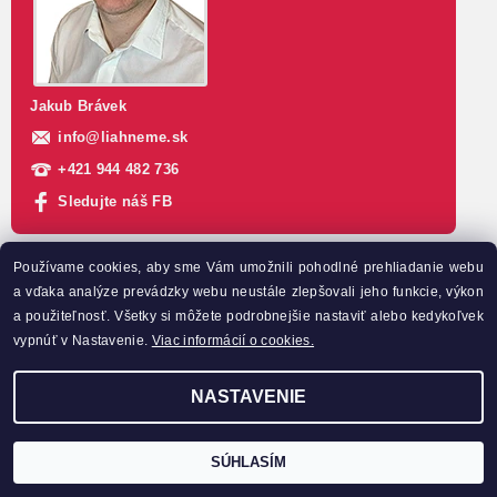
Jakub Brávek
info
@
liahneme.sk
+421 944 482 736
Sledujte náš FB
Používame cookies, aby sme Vám umožnili pohodlné prehliadanie webu
INFORMÁCIE PRE VÁS
a vďaka analýze prevádzky webu neustále zlepšovali jeho funkcie, výkon
Všetko o nákupe
a použiteľnosť. Všetky si môžete podrobnejšie nastaviť alebo kedykoľvek
Doprava a platba
vypnúť v Nastavenie.
Viac informácií o cookies.
Všeobecné obchodné podmienky
Možnosť vrátenia tovaru do 14 dní
NASTAVENIE
Reklamačný poriadok
Podmienky ochrany osobných údajov
SÚHLASÍM
Zásady používanie súborov cookie