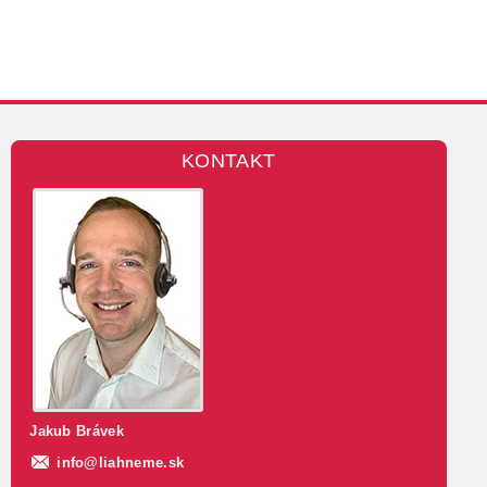
KONTAKT
Jakub Brávek
info
@
liahneme.sk