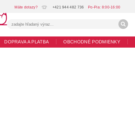
+421 944 482 736
DOPRAVA A PLATBA
OBCHODNÉ PODMIENKY
G
MOJA OBJEDNÁVKA