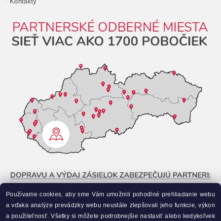
Kontakty
Používame cookies, aby sme Vám umožnili pohodlné prehliadanie webu
a vďaka analýze prevádzky webu neustále zlepšovali jeho funkcie, výkon
a použiteľnosť. Všetky si môžete podrobnejšie nastaviť alebo kedykoľvek