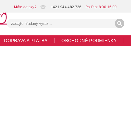
+421 944 482 736
DOPRAVA A PLATBA
OBCHODNÉ PODMIENKY
G
MOJA OBJEDNÁVKA