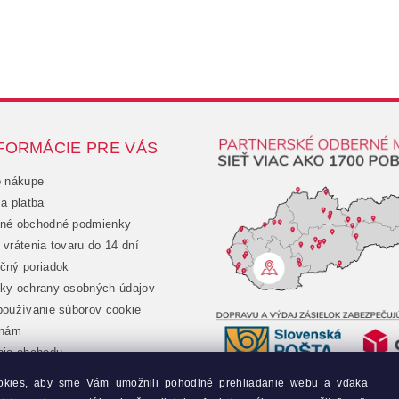
FORMÁCIE PRE VÁS
o nákupe
a platba
né obchodné podmienky
vrátenia tovaru do 14 dní
čný poriadok
ky ochrany osobných údajov
oužívanie súborov cookie
 nám
nie obchodu
chod
okies, aby sme Vám umožnili pohodlné prehliadanie webu a vďaka
jednávka