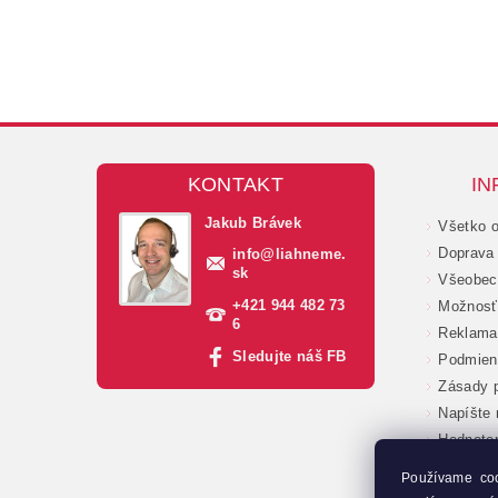
KONTAKT
IN
Jakub Brávek
Všetko 
Doprava 
info
@
liahneme.
sk
Všeobec
+421 944 482 73
Možnosť 
6
Reklama
Sledujte náš FB
Podmien
Zásady p
Napíšte
Hodnote
Veľkoob
Používame co
Moja ob