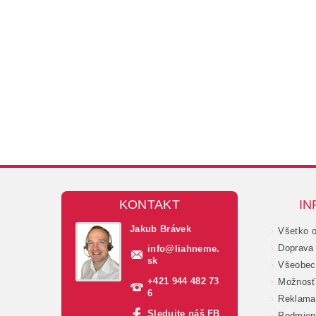
KONTAKT
IN
Jakub Brávek
Všetko 
Doprava 
info
@
liahneme.
sk
Všeobec
+421 944 482 73
Možnosť 
6
Reklama
Sledujte náš FB
Podmien