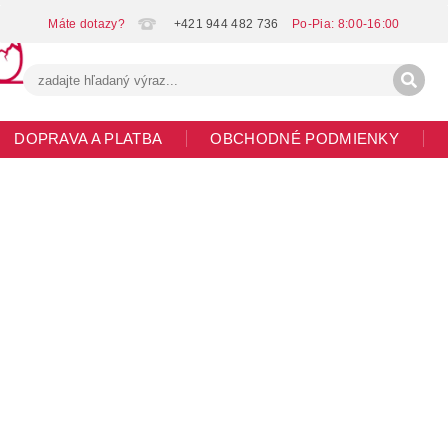
+421 944 482 736
DOPRAVA A PLATBA
OBCHODNÉ PODMIENKY
G
MOJA OBJEDNÁVKA