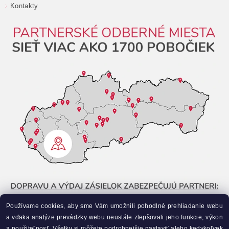
Kontakty
Používame cookies, aby sme Vám umožnili pohodlné prehliadanie webu
a vďaka analýze prevádzky webu neustále zlepšovali jeho funkcie, výkon
a použiteľnosť. Všetky si môžete podrobnejšie nastaviť alebo kedykoľvek