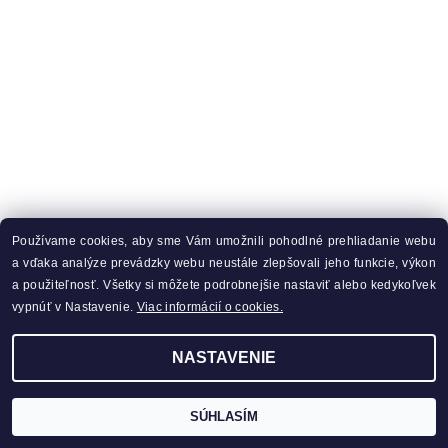
Používame cookies, aby sme Vám umožnili pohodlné prehliadanie webu
a vďaka analýze prevádzky webu neustále zlepšovali jeho funkcie, výkon
a použiteľnosť. Všetky si môžete podrobnejšie nastaviť alebo kedykoľvek
vypnúť v Nastavenie.
Viac informácií o cookies.
NASTAVENIE
SÚHLASÍM