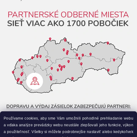
Používame cookies, aby sme Vám umožnili pohodlné prehliadanie webu
a vďaka analýze prevádzky webu neustále zlepšovali jeho funkcie, výkon
a použiteľnosť. Všetky si môžete podrobnejšie nastaviť alebo kedykoľvek