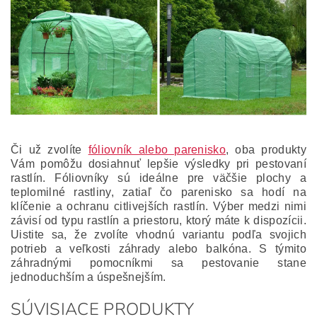
Či už zvolíte
fóliovník alebo parenisko
, oba produkty
Vám pomôžu dosiahnuť lepšie výsledky pri pestovaní
rastlín. Fóliovníky sú ideálne pre väčšie plochy a
teplomilné rastliny, zatiaľ čo parenisko sa hodí na
klíčenie a ochranu citlivejších rastlín. Výber medzi nimi
závisí od typu rastlín a priestoru, ktorý máte k dispozícii.
Uistite sa, že zvolíte vhodnú variantu podľa svojich
potrieb a veľkosti záhrady alebo balkóna. S týmito
záhradnými pomocníkmi sa pestovanie stane
jednoduchším a úspešnejším.
SÚVISIACE PRODUKTY