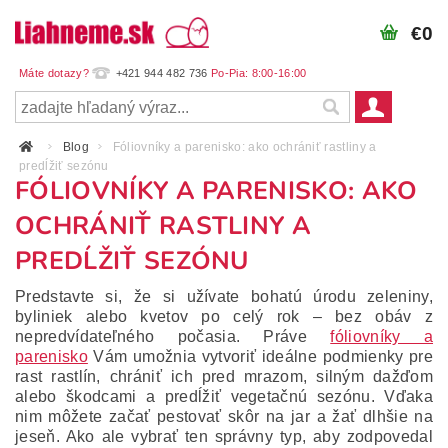
€0
+421 944 482 736
Blog
Fóliovníky a parenisko: ako ochrániť rastliny a
predĺžiť sezónu
FÓLIOVNÍKY A PARENISKO: AKO
OCHRÁNIŤ RASTLINY A
PREDĹŽIŤ SEZÓNU
Predstavte si, že si užívate bohatú úrodu zeleniny,
byliniek alebo kvetov po celý rok – bez obáv z
nepredvídateľného počasia. Práve
fóliovníky a
parenisko
Vám umožnia vytvoriť ideálne podmienky pre
rast rastlín, chrániť ich pred mrazom, silným dažďom
alebo škodcami a predĺžiť vegetačnú sezónu. Vďaka
nim môžete začať pestovať skôr na jar a žať dlhšie na
jeseň. Ako ale vybrať ten správny typ, aby zodpovedal