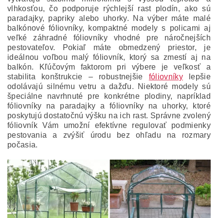
vlhkosťou, čo podporuje rýchlejší rast plodín, ako sú
paradajky, papriky alebo uhorky. Na výber máte malé
balkónové fóliovníky, kompaktné modely s policami aj
veľké záhradné fóliovníky vhodné pre náročnejších
pestovateľov. Pokiaľ máte obmedzený priestor, je
ideálnou voľbou malý fóliovník, ktorý sa zmestí aj na
balkón. Kľúčovým faktorom pri výbere je veľkosť a
stabilita konštrukcie – robustnejšie
fóliovníky
lepšie
odolávajú silnému vetru a dažďu. Niektoré modely sú
špeciálne navrhnuté pre konkrétne plodiny, napríklad
fóliovníky na paradajky a fóliovníky na uhorky, ktoré
poskytujú dostatočnú výšku na ich rast. Správne zvolený
fóliovník Vám umožní efektívne regulovať podmienky
pestovania a zvýšiť úrodu bez ohľadu na rozmary
počasia.