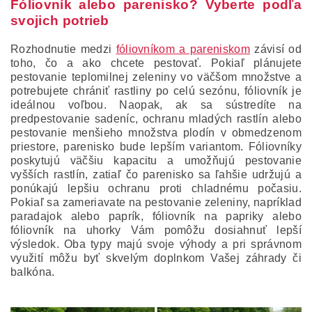
Fóliovník alebo parenisko? Vyberte podľa
svojich potrieb
Rozhodnutie medzi
fóliovníkom a pareniskom
závisí od
toho, čo a ako chcete pestovať. Pokiaľ plánujete
pestovanie teplomilnej zeleniny vo väčšom množstve a
potrebujete chrániť rastliny po celú sezónu, fóliovník je
ideálnou voľbou. Naopak, ak sa sústredíte na
predpestovanie sadeníc, ochranu mladých rastlín alebo
pestovanie menšieho množstva plodín v obmedzenom
priestore, parenisko bude lepším variantom. Fóliovníky
poskytujú väčšiu kapacitu a umožňujú pestovanie
vyšších rastlín, zatiaľ čo parenisko sa ľahšie udržujú a
ponúkajú lepšiu ochranu proti chladnému počasiu.
Pokiaľ sa zameriavate na pestovanie zeleniny, napríklad
paradajok alebo paprík, fóliovník na papriky alebo
fóliovník na uhorky Vám pomôžu dosiahnuť lepší
výsledok. Oba typy majú svoje výhody a pri správnom
využití môžu byť skvelým doplnkom Vašej záhrady či
balkóna.