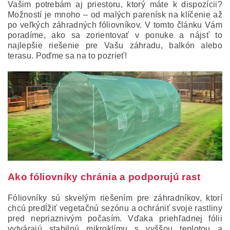
Vašim potrebám aj priestoru, ktorý máte k dispozícii?
Možností je mnoho – od malých parenísk na klíčenie až
po veľkých záhradných fóliovníkov. V tomto článku Vám
poradíme, ako sa zorientovať v ponuke a nájsť to
najlepšie riešenie pre Vašu záhradu, balkón alebo
terasu. Poďme sa na to pozrieť!
Ako fóliovníky chránia a podporujú rast
Fóliovníky sú skvelým riešením pre záhradníkov, ktorí
chcú predĺžiť vegetačnú sezónu a ochrániť svoje rastliny
pred nepriaznivým počasím. Vďaka priehľadnej fólii
vytvárajú stabilnú mikroklímu s vyššou teplotou a