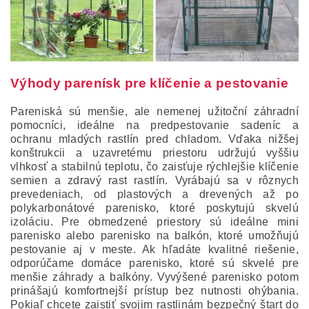
Výhody parenísk pre klíčenie a pestovanie
Pareniská sú menšie, ale nemenej užitoční záhradní
pomocníci, ideálne na predpestovanie sadeníc a
ochranu mladých rastlín pred chladom. Vďaka nižšej
konštrukcii a uzavretému priestoru udržujú vyššiu
vlhkosť a stabilnú teplotu, čo zaisťuje rýchlejšie klíčenie
semien a zdravý rast rastlín. Vyrábajú sa v rôznych
prevedeniach, od plastových a drevených až po
polykarbonátové parenisko, ktoré poskytujú skvelú
izoláciu. Pre obmedzené priestory sú ideálne mini
parenisko alebo parenisko na balkón, ktoré umožňujú
pestovanie aj v meste. Ak hľadáte kvalitné riešenie,
odporúčame domáce parenisko, ktoré sú skvelé pre
menšie záhrady a balkóny. Vyvýšené parenisko potom
prinášajú komfortnejší prístup bez nutnosti ohýbania.
Pokiaľ chcete zaistiť svojim rastlinám bezpečný štart do