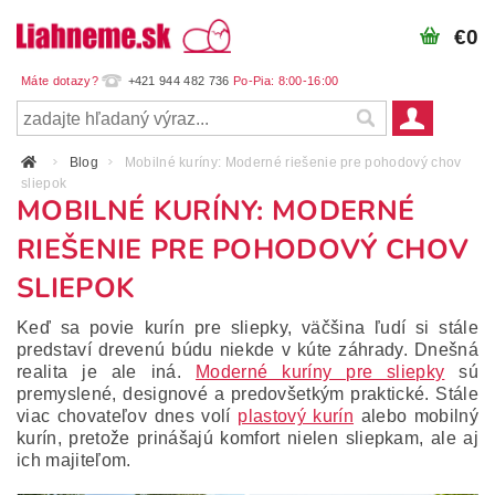
€0
+421 944 482 736
Blog
Mobilné kuríny: Moderné riešenie pre pohodový chov
sliepok
MOBILNÉ KURÍNY: MODERNÉ
RIEŠENIE PRE POHODOVÝ CHOV
SLIEPOK
Keď sa povie kurín pre sliepky, väčšina ľudí si stále
predstaví drevenú búdu niekde v kúte záhrady. Dnešná
realita je ale iná.
Moderné kuríny pre sliepky
sú
premyslené, designové a predovšetkým praktické. Stále
viac chovateľov dnes volí
plastový kurín
alebo mobilný
kurín, pretože prinášajú komfort nielen sliepkam, ale aj
ich majiteľom.