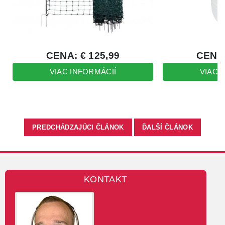
PREDCHÁDZAJÚCI ČLÁNOK
ĎALŠÍ ČLÁNOK
KONTAKT