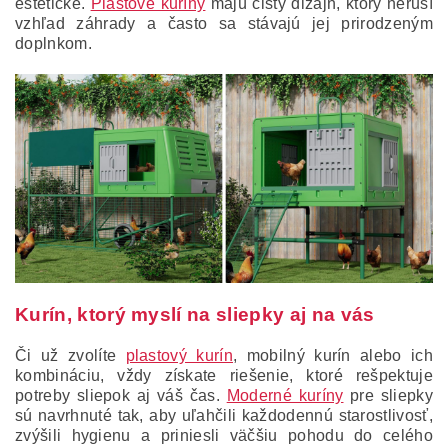
estetické.
Plastové kuríny
majú čistý dizajn, ktorý neruší
vzhľad záhrady a často sa stávajú jej prirodzeným
doplnkom.
Kurín, ktorý myslí na sliepky aj na vás
Či už zvolíte
plastový kurín
, mobilný kurín alebo ich
kombináciu, vždy získate riešenie, ktoré rešpektuje
potreby sliepok aj váš čas.
Moderné kuríny
pre sliepky
sú navrhnuté tak, aby uľahčili každodennú starostlivosť,
zvýšili hygienu a priniesli väčšiu pohodu do celého