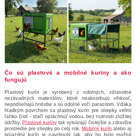
Čo sú plastové a mobilné kuríny a ako
fungujú
Plastový kurín je vyrobený z odolných, zdravotne
nezávadných materiálov, ktoré neabsorbujú vlhkosť,
nepodliehajú hnilobe a sú odolné voči parazitom. Vďaka
hladkým povrchom sa plastový kurín pre sliepky veľmi
ľahko čistí - stačí opláchnuť vodou, bez nutnosti zložitej
údržby.
Plastové kuríny
tak vytvárajú čistejšie a zdravšie
prostredie pre sliepky po celý rok.
Mobilný kurín
alebo aj
pojazdný kurín je navrhnutý tak, aby ho bolo možné