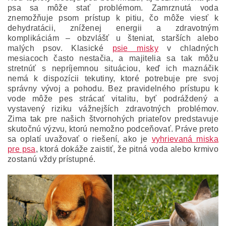
psa sa môže stať problémom. Zamrznutá voda
znemožňuje psom prístup k pitiu, čo môže viesť k
dehydratácii, zníženej energii a zdravotným
komplikáciám – obzvlášť u šteniat, starších alebo
malých psov. Klasické
psie misky
v chladných
mesiacoch často nestačia, a majitelia sa tak môžu
stretnúť s nepríjemnou situáciou, keď ich maznáčik
nemá k dispozícii tekutiny, ktoré potrebuje pre svoj
správny vývoj a pohodu. Bez pravidelného prístupu k
vode môže pes strácať vitalitu, byť podráždený a
vystavený riziku vážnejších zdravotných problémov.
Zima tak pre našich štvornohých priateľov predstavuje
skutočnú výzvu, ktorú nemožno podceňovať. Práve preto
sa oplatí uvažovať o riešení, ako je
vyhrievaná miska
pre psa
, ktorá dokáže zaistiť, že pitná voda alebo krmivo
zostanú vždy prístupné.