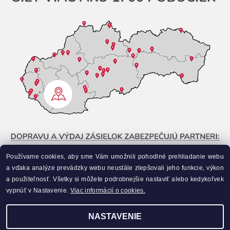
Používame cookies, aby sme Vám umožnili pohodlné prehliadanie webu
a vďaka analýze prevádzky webu neustále zlepšovali jeho funkcie, výkon
a použiteľnosť. Všetky si môžete podrobnejšie nastaviť alebo kedykoľvek
vypnúť v Nastavenie.
Viac informácií o cookies.
NASTAVENIE
Upraviť nastavenie cookies
2026 ©
Liahneme.sk
, všetky práva vyhradené