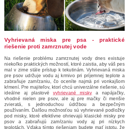
Vyhrievaná miska pre psa - praktické
riešenie proti zamrznutej vode
Na riešenie problému zamrznutej vody dnes existuje
niekoľko praktických možností, ktoré zaistia, aby váš pes
mal v zime stále prístup k tekutinám. Vyhrievaná miska
pre psov udržuje vodu aj krmivo pri príjemnej teplote a
zabraňuje zamŕzaniu, čo oceníte najmä pri vonkajšom
kŕmení. Pre majiteľov, ktorí chcú univerzálne riešenie, sú
ideálne aj plastové
vyhrievané misky
a napájačky,
vhodné nielen pre psov, ale aj pre mačky či menšie
zvieratá, s jednoduchou údržbou a bezpečným
používaním. Ďalšou možnosťou sú vyhrievané podložky
pod misky, ktoré efektívne ohrievajú klasické misky pre
psov a zabraňujú zamŕzaniu vody aj pri nízkych
teplotách. Vďaka týmto riešeniam budete mať istotu, že