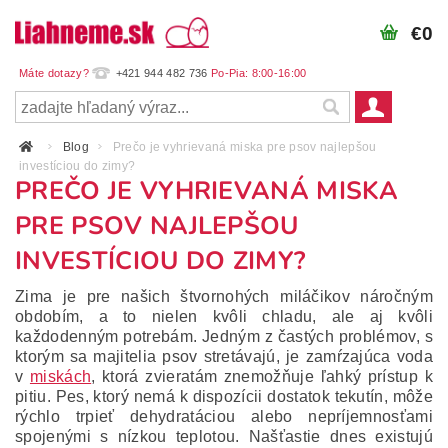
€0
+421 944 482 736
Blog
Prečo je vyhrievaná miska pre psov najlepšou
investíciou do zimy?
PREČO JE VYHRIEVANÁ MISKA
PRE PSOV NAJLEPŠOU
INVESTÍCIOU DO ZIMY?
Zima je pre našich štvornohých miláčikov náročným
obdobím, a to nielen kvôli chladu, ale aj kvôli
každodenným potrebám. Jedným z častých problémov, s
ktorým sa majitelia psov stretávajú, je zamŕzajúca voda
v
miskách
, ktorá zvieratám znemožňuje ľahký prístup k
pitiu. Pes, ktorý nemá k dispozícii dostatok tekutín, môže
rýchlo trpieť dehydratáciou alebo nepríjemnosťami
spojenými s nízkou teplotou. Našťastie dnes existujú