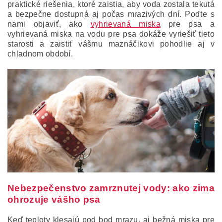
praktické riešenia, ktoré zaistia, aby voda zostala tekutá
a bezpečne dostupná aj počas mrazivých dní. Poďte s
nami objaviť, ako
vyhrievaná miska
pre psa a
vyhrievaná miska na vodu pre psa dokáže vyriešiť tieto
starosti a zaistiť vášmu maznáčikovi pohodlie aj v
chladnom období.
Nebezpečenstvo zamrznutej vody: ako zima
ohrozuje vášho psa
Keď teploty klesajú pod bod mrazu, aj bežná miska pre