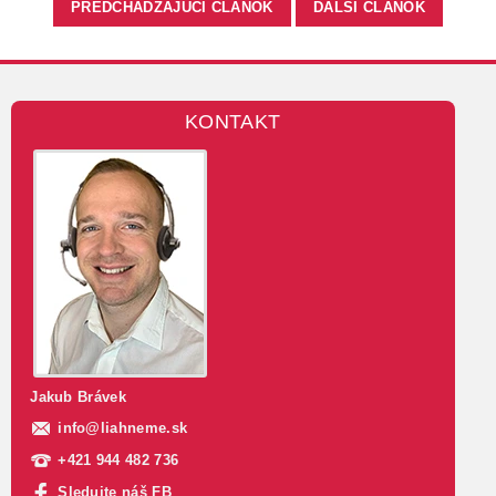
PREDCHÁDZAJÚCI ČLÁNOK
ĎALŠÍ ČLÁNOK
KONTAKT
Jakub Brávek
info
@
liahneme.sk
+421 944 482 736
Sledujte náš FB