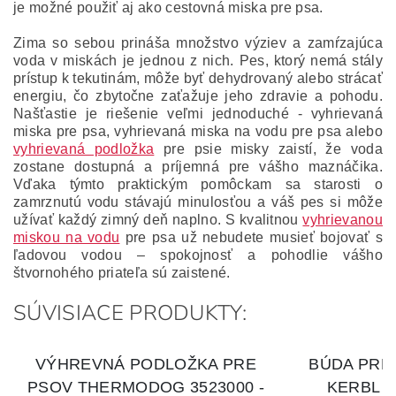
je možné použiť aj ako cestovná miska pre psa.
Zima so sebou prináša množstvo výziev a zamŕzajúca
voda v miskách je jednou z nich. Pes, ktorý nemá stály
prístup k tekutinám, môže byť dehydrovaný alebo strácať
energiu, čo zbytočne zaťažuje jeho zdravie a pohodu.
Našťastie je riešenie veľmi jednoduché - vyhrievaná
miska pre psa, vyhrievaná miska na vodu pre psa alebo
vyhrievaná podložka
pre psie misky zaistí, že voda
zostane dostupná a príjemná pre vášho maznáčika.
Vďaka týmto praktickým pomôckam sa starosti o
zamrznutú vodu stávajú minulosťou a váš pes si môže
užívať každý zimný deň naplno. S kvalitnou
vyhrievanou
miskou na vodu
pre psa už nebudete musieť bojovať s
ľadovou vodou – spokojnosť a pohodlie vášho
štvornohého priateľa sú zaistené.
SÚVISIACE PRODUKTY: