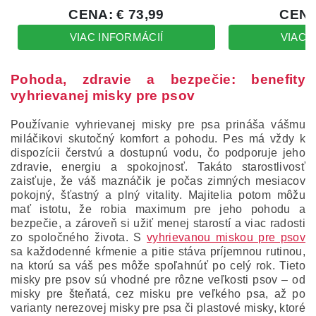
Pohoda, zdravie a bezpečie: benefity
vyhrievanej misky pre psov
Používanie vyhrievanej misky pre psa prináša vášmu
miláčikovi skutočný komfort a pohodu. Pes má vždy k
dispozícii čerstvú a dostupnú vodu, čo podporuje jeho
zdravie, energiu a spokojnosť. Takáto starostlivosť
zaisťuje, že váš maznáčik je počas zimných mesiacov
pokojný, šťastný a plný vitality. Majitelia potom môžu
mať istotu, že robia maximum pre jeho pohodu a
bezpečie, a zároveň si užiť menej starostí a viac radosti
zo spoločného života. S
vyhrievanou miskou pre psov
sa každodenné kŕmenie a pitie stáva príjemnou rutinou,
na ktorú sa váš pes môže spoľahnúť po celý rok. Tieto
misky pre psov sú vhodné pre rôzne veľkosti psov – od
misky pre šteňatá, cez misku pre veľkého psa, až po
varianty nerezovej misky pre psa či plastové misky, ktoré