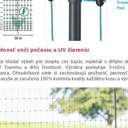
lnosť voči počasiu a UV žiareniu
e hľadať výbeh pre sliepky cez bazár, materiál s dlhými 
 žiareniu a dlhú životnosť. Výrobca poskytuje 3-ročnú z
ania. Ohradníkové siete si zachovávajú pružnosť, pevnos
Navyše je zaručená 100% kontrola kvality každého kusu a výr