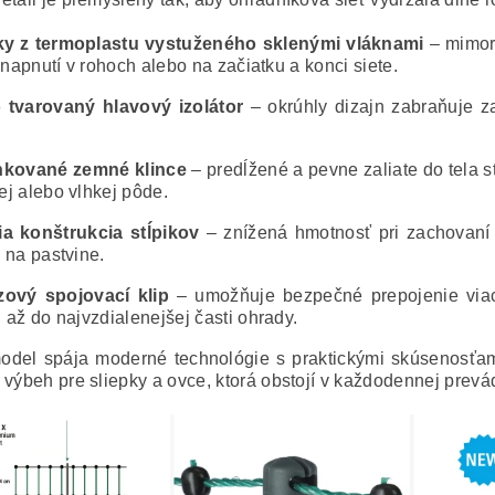
iky z termoplastu vystuženého sklenými vláknami
– mimor
i napnutí v rohoch alebo na začiatku a konci siete.
 tvarovaný hlavový izolátor
– okrúhly dizajn zabraňuje za
nkované zemné klince
– predĺžené a pevne zaliate do tela stĺ
j alebo vlhkej pôde.
ia konštrukcia stĺpikov
– znížená hmotnosť pri zachovaní
 na pastvine.
zový spojovací klip
– umožňuje bezpečné prepojenie viac
 až do najvzdialenejšej časti ohrady.
odel spája moderné technológie s praktickými skúsenosťami
 výbeh pre sliepky a ovce, ktorá obstojí v každodennej prevá