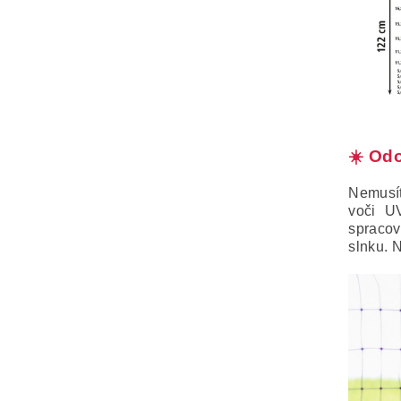
☀️ Odo
Nemusít
voči UV
spracov
slnku. 