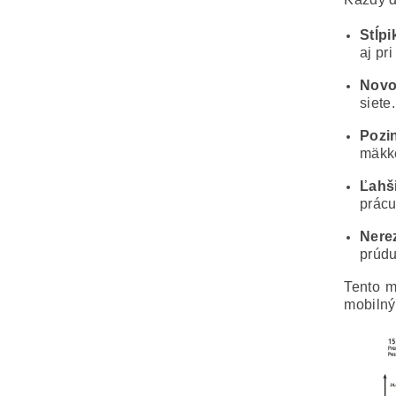
Stĺp
aj pr
Novo
siete.
Pozi
mäkke
Ľahš
prácu
Nere
prúdu
Tento m
mobilný