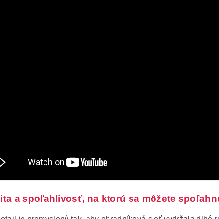
lita a spoľahlivosť, na ktorú sa môžete spoľahn
etail je premyslený tak, aby ohradníková sieť vydržala dlhé 