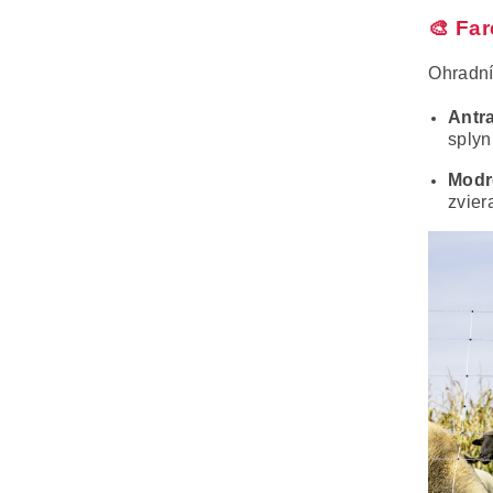
🎨 Far
Ohradní
Antra
splyn
Modr
zvier