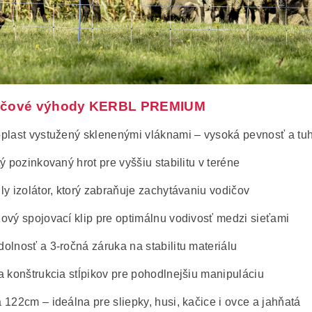
účové výhody KERBL PREMIUM
plast vystužený sklenenými vláknami – vysoká pevnosť a tu
ý pozinkovaný hrot pre vyššiu stabilitu v teréne
ly izolátor, ktorý zabraňuje zachytávaniu vodičov
ový spojovací klip pre optimálnu vodivosť medzi sieťami
olnosť a 3-ročná záruka na stabilitu materiálu
a konštrukcia stĺpikov pre pohodlnejšiu manipuláciu
 122cm – ideálna pre sliepky, husi, kačice i ovce a jahňatá