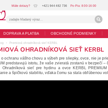
+421 944 482 736
DOPRAVA A PLATBA
OBCHODNÉ PODMIENKY
G
MOJA OBJEDNÁVKA
log
Premiová ohradníková sieť KERBL
MIOVÁ OHRADNÍKOVÁ SIEŤ KERBL
 o ochranu vášho chovu a výbeh pre sliepky, ovce, nie je p
 predstavujú istotu, že vaše zvieratá zostanú v bezpečí – či
á. Ohradníková sieť pre hydinu a ovce KERBL PREMIUM k
anie a špičkovú stabilitu, vďaka čomu sa stala obľúbenou vo