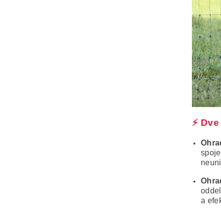
⚡ Dve 
Ohra
spoje
neuni
Ohra
oddel
a efe