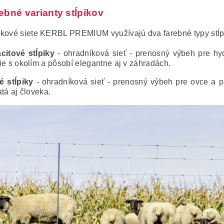
ebné varianty stĺpikov
kové siete KERBL PREMIUM využívajú dva farebné typy stĺp
citové stĺpiky
- ohradníková sieť - prenosný výbeh pre hy
ie s okolím a pôsobí elegantne aj v záhradách.
é stĺpiky
- ohradníková sieť - prenosný výbeh pre ovce a pr
atá aj človeka.