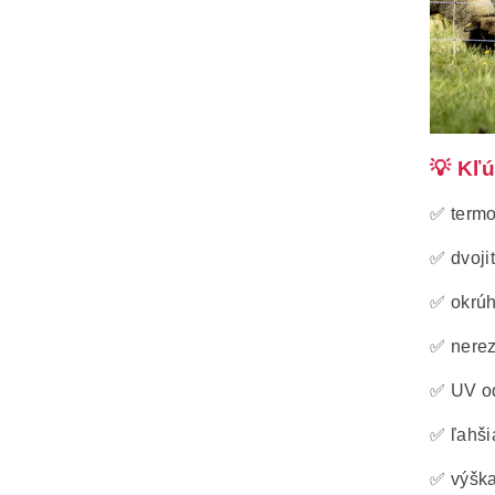
💡 Kľ
✅ termo
✅ dvojit
✅ okrúh
✅ nerez
✅ UV od
✅ ľahši
✅ výška