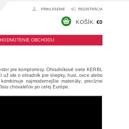
PRIHLÁSENIE
REGISTRÁCIA
KOŠÍK:
€0
HODNOTENIE OBCHODU
riestor pre kompromisy. Ohradníkové siete KERBL
 už ide o ohradník pre sliepky, husi, ovce alebo
ombinuje najmodernejšie materiály, precízne
ľbou chovateľov po celej Európe.