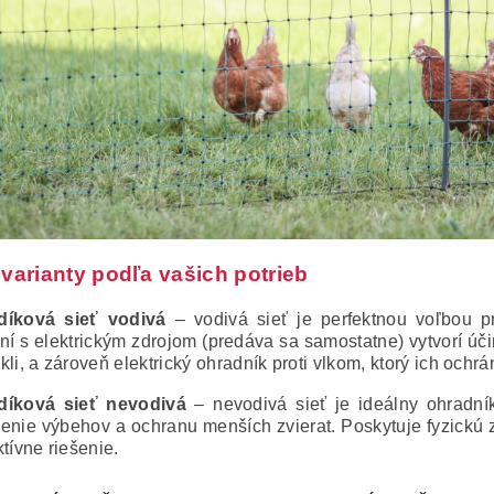
varianty podľa vašich potrieb
díková sieť vodivá
– vodivá sieť je perfektnou voľbou pr
ní s elektrickým zdrojom (predáva sa samostatne) vytvorí účin
kli, a zároveň elektrický ohradník proti vlkom, ktorý ich ochrán
díková sieť nevodivá
– nevodivá sieť je ideálny ohradní
enie výbehov a ochranu menších zvierat. Poskytuje fyzickú 
ktívne riešenie.