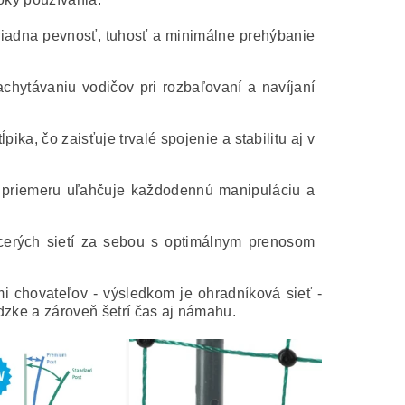
iadna pevnosť, tuhosť a minimálne prehýbanie
chytávaniu vodičov pri rozbaľovaní a navíjaní
pika, čo zaisťuje trvalé spojenie a stabilitu aj v
 priemeru uľahčuje každodennú manipuláciu a
erých sietí za sebou s optimálnym prenosom
 chovateľov - výsledkom je ohradníková sieť -
dzke a zároveň šetrí čas aj námahu.