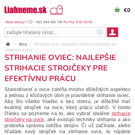
€0
+421 944 482 736
Blog
Strihanie oviec: Najlepšie strihacie strojčeky pre
efektívnu prácu
STRIHANIE OVIEC: NAJLEPŠIE
STRIHACIE STROJČEKY PRE
EFEKTÍVNU PRÁCU
Starostlivosť o ovce zahŕňa mnoho dôležitých aspektov
a jednou z kľúčových úloh je pravidelné strihanie oviec.
Aby šlo všetko hladko a bez stresu, je dôležité mať
kvalitný strojček na ovce, ktorý prácu uľahčí. V tomto
článku sa pozrieme na to, ako vybrať ideálne
strihacie
strojčeky na ovce
, aké existujú techniky strihania a ako
prebieha správna údržba strojov. Či už začínate, alebo
hľadáte nový strojček na strihanie ovce, tu nájdete