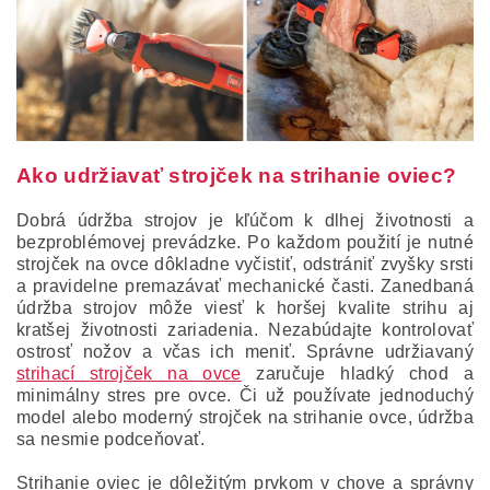
Ako udržiavať strojček na strihanie oviec?
Dobrá údržba strojov je kľúčom k dlhej životnosti a
bezproblémovej prevádzke. Po každom použití je nutné
strojček na ovce dôkladne vyčistiť, odstrániť zvyšky srsti
a pravidelne premazávať mechanické časti. Zanedbaná
údržba strojov môže viesť k horšej kvalite strihu aj
kratšej životnosti zariadenia. Nezabúdajte kontrolovať
ostrosť nožov a včas ich meniť. Správne udržiavaný
strihací strojček na ovce
zaručuje hladký chod a
minimálny stres pre ovce. Či už používate jednoduchý
model alebo moderný strojček na strihanie ovce, údržba
sa nesmie podceňovať.
Strihanie oviec je dôležitým prvkom v chove a správny