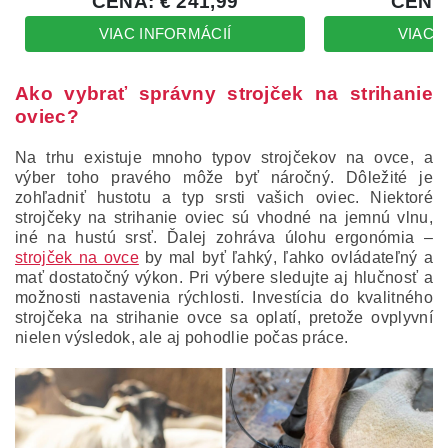
Ako vybrať správny strojček na strihanie
oviec?
Na trhu existuje mnoho typov strojčekov na ovce, a
výber toho pravého môže byť náročný. Dôležité je
zohľadniť hustotu a typ srsti vašich oviec. Niektoré
strojčeky na strihanie oviec sú vhodné na jemnú vlnu,
iné na hustú srsť. Ďalej zohráva úlohu ergonómia –
strojček na ovce
by mal byť ľahký, ľahko ovládateľný a
mať dostatočný výkon. Pri výbere sledujte aj hlučnosť a
možnosti nastavenia rýchlosti. Investícia do kvalitného
strojčeka na strihanie ovce sa oplatí, pretože ovplyvní
nielen výsledok, ale aj pohodlie počas práce.