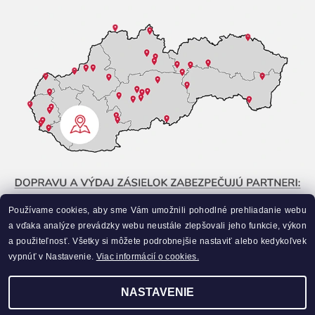
Používame cookies, aby sme Vám umožnili pohodlné prehliadanie webu
a vďaka analýze prevádzky webu neustále zlepšovali jeho funkcie, výkon
a použiteľnosť. Všetky si môžete podrobnejšie nastaviť alebo kedykoľvek
vypnúť v Nastavenie.
Viac informácií o cookies.
NASTAVENIE
Upraviť nastavenie cookies
2026 ©
Liahneme.sk
, všetky práva vyhradené