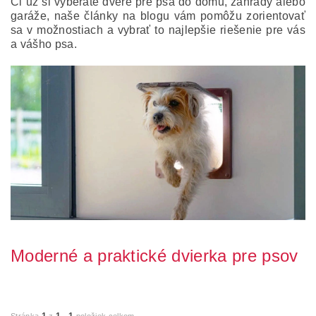
Či už si vyberáte dvere pre psa do domu, záhrady alebo
garáže, naše články na blogu vám pomôžu zorientovať
sa v možnostiach a vybrať to najlepšie riešenie pre vás
a vášho psa.
Moderné a praktické dvierka pre psov
V dnešnej uponáhľanej dobe hľadáme spôsoby, ako uľahčiť život
sebe aj našim štvornohým priateľom. Je...
1
1
1
Stránka
z
-
položiek celkom