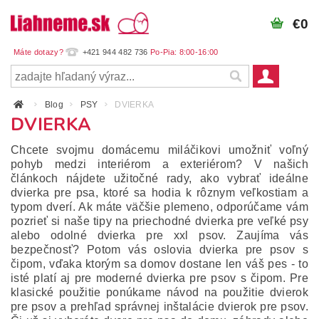
€0
+421 944 482 736
Blog
PSY
DVIERKA
DVIERKA
Chcete svojmu domácemu miláčikovi umožniť voľný
pohyb medzi interiérom a exteriérom? V našich
článkoch nájdete užitočné rady, ako vybrať ideálne
dvierka pre psa, ktoré sa hodia k rôznym veľkostiam a
typom dverí. Ak máte väčšie plemeno, odporúčame vám
pozrieť si naše tipy na priechodné dvierka pre veľké psy
alebo odolné dvierka pre xxl psov. Zaujíma vás
bezpečnosť? Potom vás oslovia dvierka pre psov s
čipom, vďaka ktorým sa domov dostane len váš pes - to
isté platí aj pre moderné dvierka pre psov s čipom. Pre
klasické použitie ponúkame návod na použitie dvierok
pre psov a prehľad správnej inštalácie dvierok pre psov.