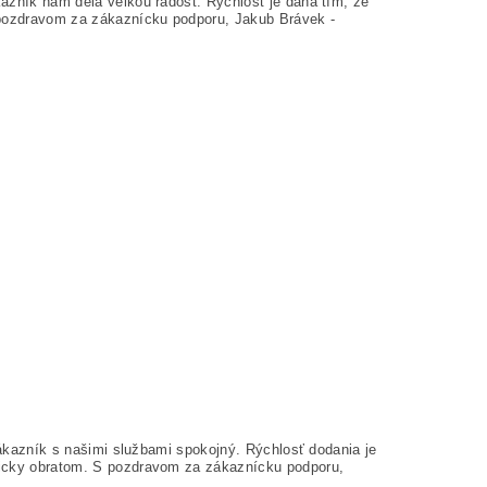
zník nám dělá velkou radost. Rychlost je dána tím, že
pozdravom za zákaznícku podporu, Jakub Brávek -
ákazník s našimi službami spokojný. Rýchlosť dodania je
icky obratom. S pozdravom za zákaznícku podporu,