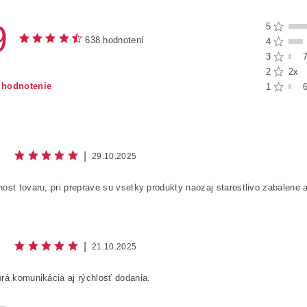
9
5
638 hodnotení
4
3
2
2x
 hodnotenie
1
|
29.10.2025
ost tovaru, pri preprave su vsetky produkty naozaj starostlivo zabalene
|
21.10.2025
hlasím s
podmienkami ochrany a spracovaním osobných údajov
potrebných pr
rá komunikácia aj rýchlosť dodania.
EZPEČNOSTNÁ KONTROLA