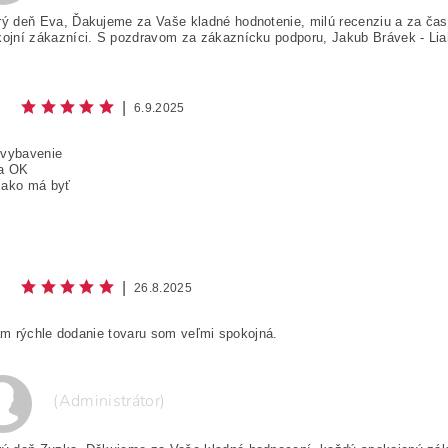
ý deň Eva, Ďakujeme za Vaše kladné hodnotenie, milú recenziu a za ča
ojní zákazníci. S pozdravom za zákaznícku podporu, Jakub Brávek - Li
|
6.9.2025
 vybavenie
a OK
 ako má byť
|
26.8.2025
m rýchle dodanie tovaru som veľmi spokojná.
(Administrátor)