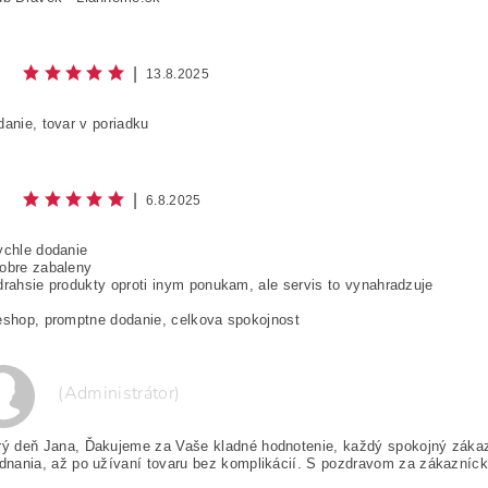
|
13.8.2025
danie, tovar v poriadku
|
6.8.2025
ychle dodanie
obre zabaleny
drahsie produkty oproti inym ponukam, ale servis to vynahradzuje
eshop, promptne dodanie, celkova spokojnost
(Administrátor)
ý deň Jana, Ďakujeme za Vaše kladné hodnotenie, každý spokojný zákazní
dnania, až po užívaní tovaru bez komplikácií. S pozdravom za zákazníc