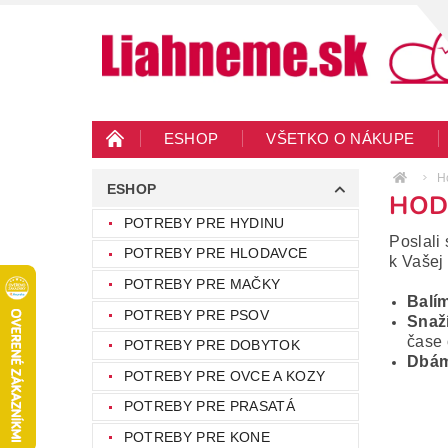
ESHOP
VŠETKO O NÁKUPE
KONTAKTY
VEĽKOOBCHOD
BLO
H
ESHOP
HOD
POTREBY PRE HYDINU
Poslali
POTREBY PRE HLODAVCE
k Vašej 
POTREBY PRE MAČKY
Balím
POTREBY PRE PSOV
Snaž
čase 
POTREBY PRE DOBYTOK
Dbám
POTREBY PRE OVCE A KOZY
POTREBY PRE PRASATÁ
POTREBY PRE KONE