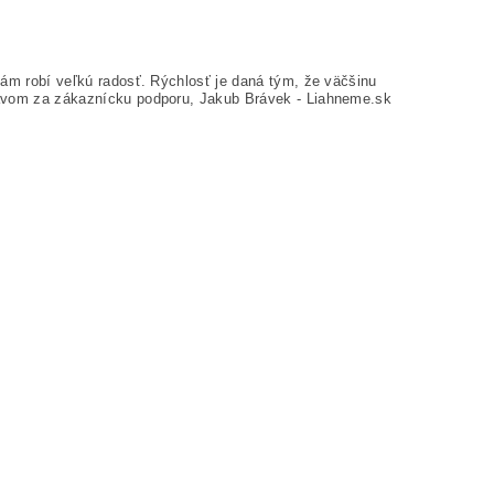
m robí veľkú radosť. Rýchlosť je daná tým, že väčšinu
avom za zákaznícku podporu, Jakub Brávek - Liahneme.sk