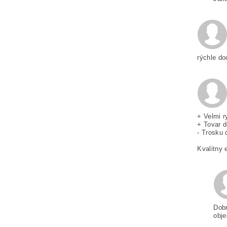
rýchle do
+ Velmi r
+ Tovar d
- Trosku 
Kvalitny 
Dobr
obje