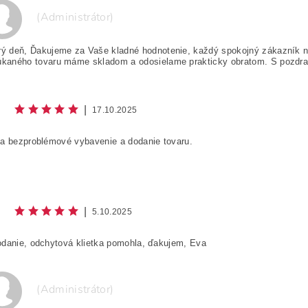
(Administrátor)
íšte text z obrázka
ý deň, Ďakujeme za Vaše kladné hodnotenie, každý spokojný zákazník ná
úkaného tovaru máme skladom a odosielame prakticky obratom. S pozdr
|
17.10.2025
 a bezproblémové vybavenie a dodanie tovaru.
|
5.10.2025
odanie, odchytová klietka pomohla, ďakujem, Eva
(Administrátor)