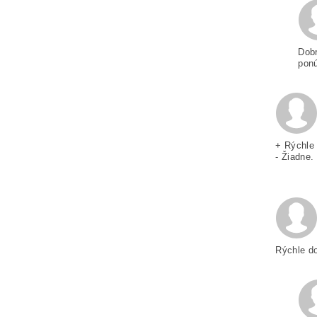
Odp
Dobr
pon
+ Rýchle
- Žiadne.
Rýchle d