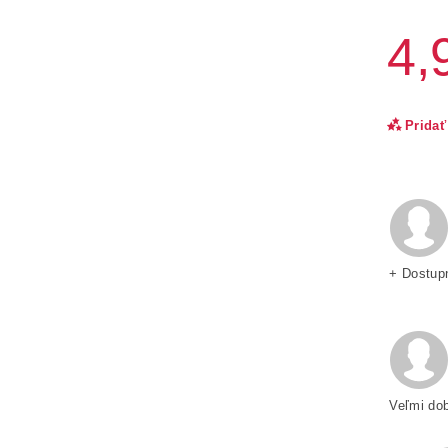
4,
Pridať
+ Dostupn
Sú
Veľmi dob
B