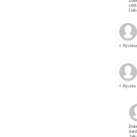
Dobr
větš
Lia
+ Rýchlo
+ Rýchle
Dobr
dan
Jak