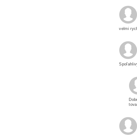
velmi ryc
Spoľahliv
Dobr
tova