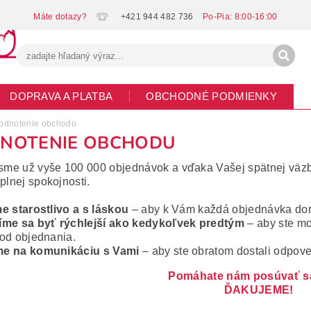
+421 944 482 736
DOPRAVA A PLATBA
OBCHODNÉ PODMIENKY
G
MOJA OBJEDNÁVKA
odnotenie obchodu
NOTENIE OBCHODU
 sme už vyše 100 000 objednávok a vďaka Vašej spätnej väzb
plnej spokojnosti.
e starostlivo a s láskou
– aby k Vám každá objednávka dora
íme sa byť rýchlejší ako kedykoľvek predtým
– aby ste mo
od objednania.
e na komunikáciu s Vami
– aby ste obratom dostali odpove
Pomáhate nám posúvať sa
ĎAKUJEME!