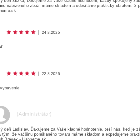
ý deň Zuzka, Děkujeme za Vaše kladné hodnocení, každý spokojený záka
inu nabízeného zboží máme skladem a odesíláme prakticky obratem. S 
hneme.sk
|
24.8.2025
sť
|
22.8.2025
 vybavenie
(Administrátor)
ý deň Ladislav, Ďakujeme za Vaše kladné hodnotenie, teší nás, keď je z
á tým, že väčšinu ponúkaného tovaru máme skladom a expedujeme prakt
ub Brávek - Liahneme.sk