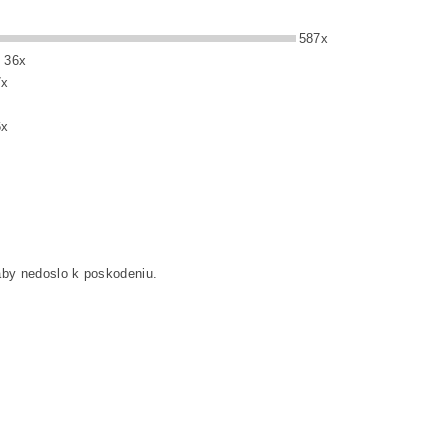
587x
36x
7x
6x
 aby nedoslo k poskodeniu.
e účely hodnotenie / recenzie internetového obchodu.