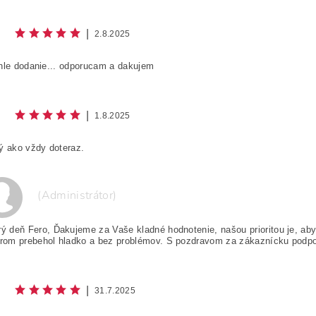
|
2.8.2025
hle dodanie... odporucam a dakujem
|
1.8.2025
ý ako vždy doteraz.
(Administrátor)
ý deň Fero, Ďakujeme za Vaše kladné hodnotenie, našou prioritou je, ab
rom prebehol hladko a bez problémov. S pozdravom za zákaznícku podpo
|
31.7.2025