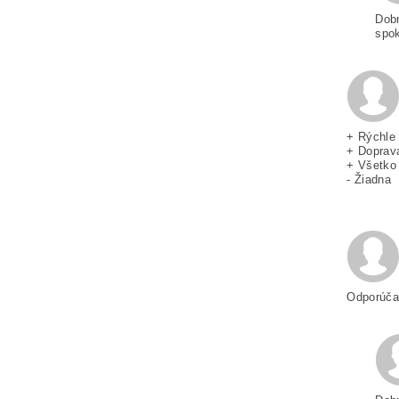
Dobr
spok
+ Rýchle
+ Doprav
+ Všetko
- Žiadna
Odporúča