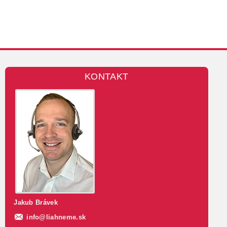
KONTAKT
Jakub Brávek
info
@
liahneme.sk