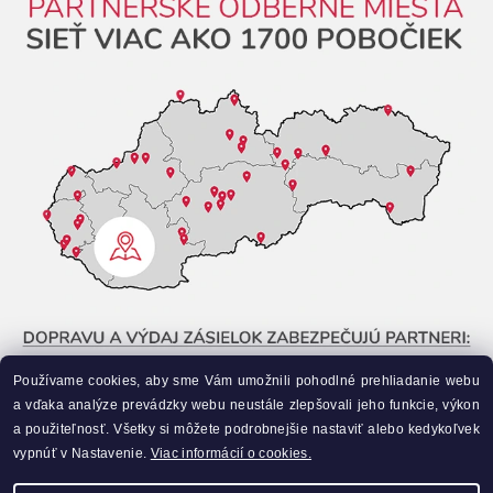
Používame cookies, aby sme Vám umožnili pohodlné prehliadanie webu
a vďaka analýze prevádzky webu neustále zlepšovali jeho funkcie, výkon
a použiteľnosť. Všetky si môžete podrobnejšie nastaviť alebo kedykoľvek
vypnúť v Nastavenie.
Viac informácií o cookies.