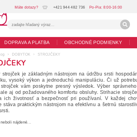
+421 944 482 736
DOPRAVA A PLATBA
OBCHODNÉ PODMIENKY
G
MOJA OBJEDNÁVKA
log
DOBYTOK
STROJČEKY
OJČEKY
ý strojček je základným nástrojom na údržbu srsti hospodár
ku, vysoký výkon a jednoduchú manipuláciu. Či už potrebuje
í strojček vám poskytne presný výsledok. Výber správneho 
, ale aj od požadovaného komfortu obsluhy. Strihacie strojč
la ich životnosť a bezpečnosť pri používaní. V každej cho
ie stáva praktickým nástrojom na efektívnu a šetrnú starostl
rsti.
eboli nájdené...