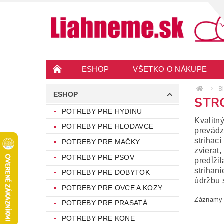
ESHOP
VŠETKO O NÁKUPE
KONTAKTY
VEĽKOOBCHOD
BLO
B
ESHOP
STR
POTREBY PRE HYDINU
Kvalitn
POTREBY PRE HLODAVCE
prevádz
strihac
POTREBY PRE MAČKY
zvierat
POTREBY PRE PSOV
predĺži
strihan
POTREBY PRE DOBYTOK
údržbu s
POTREBY PRE OVCE A KOZY
Záznamy n
POTREBY PRE PRASATÁ
POTREBY PRE KONE