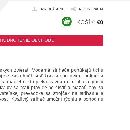
PRIHLÁSENIE
REGISTRÁCIA
KOŠÍK:
€0
HODNOTENIE OBCHODU
skych zvierat. Moderné strihače ponúkajú tichú
te zastrihnúť srsť kráv alebo oviec, holiaci a
strihacieho strojčeka závisí od druhu a počtu
eky by sa mali pravidelne čistiť a mazať, aby sa
vateľskej prevádzke sa strojček na strihanie a
ivosť. Kvalitný strihač umožní rýchlu a pohodlnú