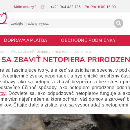
+421 944 482 736
DOPRAVA A PLATBA
OBCHODNÉ PODMIENKY
G
MOJA OBJEDNÁVKA
log
Ako sa zbaviť netopiera prirodzene a bez stresu
 SA ZBAVIŤ NETOPIERA PRIRODZEN
re sú fascinujúce tvory, ale keď sa usídlia na streche, v pod
. Nepríjemné zvuky, neporiadok a hygienické problémy často 
 obavy, ako sa netopiera zbaviť bezpečne a bez stresu pre 
dstavíme účinné spôsoby, ako netopiere prirodzene odoh
rov
. Dozviete sa, ako odpudzovač netopierov funguje a ako
e vám nájsť riešenie, ktoré ochráni váš domov a zároveň bu
íkov. Čítajte ďalej a zistite, ako sa vysporiadať s netopiermi