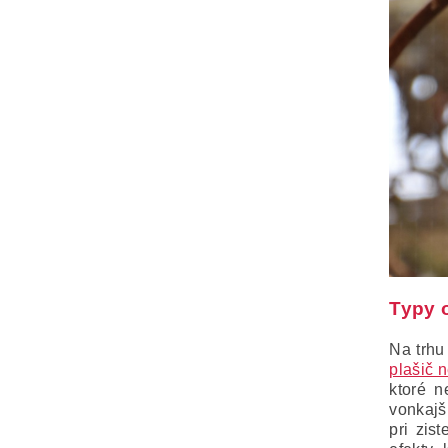
Typy 
Na trhu
plašič 
ktoré n
vonkajš
pri zis