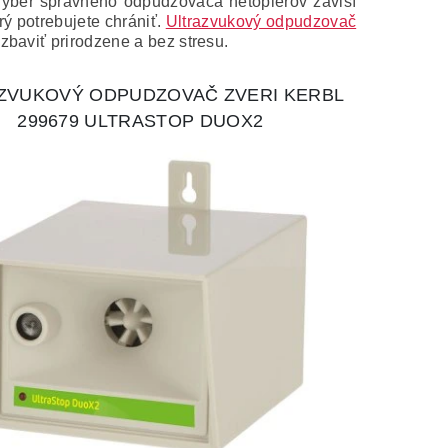
 Výber správneho odpudzovača netopierov závisí
rý potrebujete chrániť.
Ultrazvukový odpudzovač
baviť prirodzene a bez stresu.