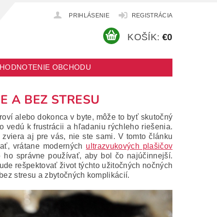
PRIHLÁSENIE
REGISTRÁCIA
KOŠÍK:
€0
HODNOTENIE OBCHODU
E A BEZ STRESU
kroví alebo dokonca v byte, môže to byť skutočný
vedú k frustrácii a hľadaniu rýchleho riešenia.
zviera aj pre vás, nie ste sami. V tomto článku
nať, vrátane moderných
ultrazvukových plašičov
 ho správne používať, aby bol čo najúčinnejší.
de rešpektovať život týchto užitočných nočných
 bez stresu a zbytočných komplikácií.