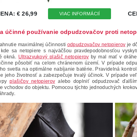
na účinné používanie odpudzovačov proti neto
ahnutie maximálnej účinnosti
odpudzovačov netopierov
je dô
 kde sa netopiere s najväčšou pravdepodobnosťou vyskytu
né okná.
Ultrazvukový plašič netopierov
by mal mať v dráhe 
činne pôsobiť na celom chránenom území. V prípade odpu
ho svetla na optimálne nabíjanie batérie. Pravidelná kontro
je jeho životnosť a zabezpečuje trvalý účinok. V prípade v
typy
plašičov netopierov
alebo doplniť odpudzovač ďalšími
ie vchodov do objektu. Pomocou týchto jednoduchých kroko
áhrady.