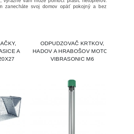
ov, výrazne vám môže pomôcť plašič netopierov.
om zanecháte svoj domov opäť pokojný a bez