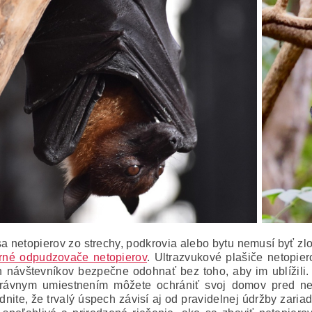
sa netopierov zo strechy, podkrovia alebo bytu nemusí byť zlo
né odpudzovače netopierov
. Ultrazvukové plašiče netopi
 návštevníkov bezpečne odohnať bez toho, aby im ublížil
rávnym umiestnením môžete ochrániť svoj domov pred nep
nite, že trvalý úspech závisí aj od pravidelnej údržby zari