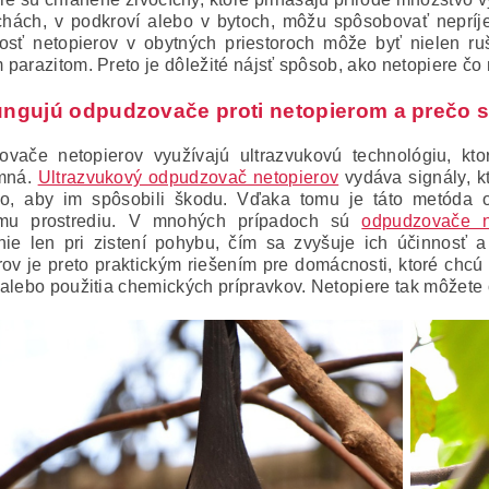
chách, v podkroví alebo v bytoch, môžu spôsobovať nepríje
osť netopierov v obytných priestoroch môže byť nielen ruš
parazitom. Preto je dôležité nájsť spôsob, ako netopiere čo 
ungujú odpudzovače proti netopierom a prečo si
vače netopierov využívajú ultrazvukovú technológiu, kto
emná.
Ultrazvukový odpudzovač netopierov
vydáva signály, kt
ho, aby im spôsobili škodu. Vďaka tomu je táto metóda 
ému prostrediu. V mnohých prípadoch sú
odpudzovače n
nie len pri zistení pohybu, čím sa zvyšuje ich účinnosť a
rov je preto praktickým riešením pre domácnosti, ktoré chcú
alebo použitia chemických prípravkov. Netopiere tak môžete 