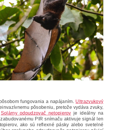
a spôsobom fungovania a napájaním.
Ultrazvukový
neinvazívnemu pôsobeniu, pretože vydáva zvuky,
.
Solárny odpudzovač netopierov
je ideálny na
aka zabudovanému PIR snímaču aktivuje signál len
topierov, ako sú reflexné pásky alebo svetelné