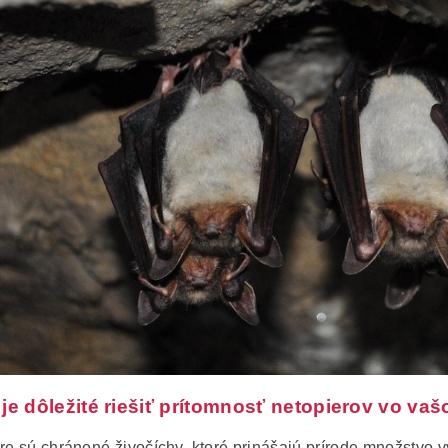
 je dôležité riešiť prítomnosť netopierov vo v
re sú chránené živočíchy, ktoré prinášajú prírode množstvo 