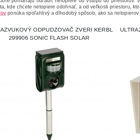
 ktoré pomáhajú odradiť netopiere od vstupu do priestorov.
a, kde chcete netopiere odohnať, a od veľkosti priestoru, kto
rov
ponúka spoľahlivý a dlhodobý spôsob, ako sa netopierov z