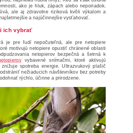
mnosti, ako je hluk, zápach alebo neporiadok.
ivá, ale aj zdravotne riziková kvôli výkalom a
najšetrnejšie a najúčinnejšie vysťahovať.
 ich vybrať
rá je pre ľudí nepočuteľná, ale pre netopiere
oré motivujú netopiere opustiť chránené oblasti
odpudzovania netopierov bezpečná a šetrná k
etopierov
vybavené snímačmi, ktoré aktivujú
 znižuje spotreba energie. Ultrazvukový plašič
 odstrániť nežiaducich návštevníkov bez potreby
odohnať rýchlo, účinne a prirodzene.