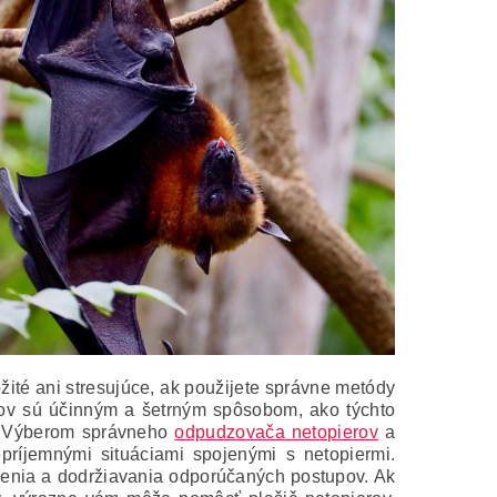
žité ani stresujúce, ak použijete správne metódy
erov sú účinným a šetrným spôsobom, ako týchto
i. Výberom správneho
odpudzovača netopierov
a
ríjemnými situáciami spojenými s netopiermi.
adenia a dodržiavania odporúčaných postupov. Ak