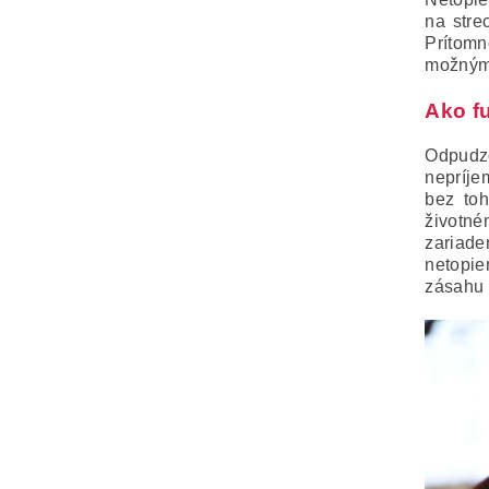
na stre
Prítomn
možným 
Ako f
Odpudzo
nepríj
bez to
životn
zariade
netopie
zásahu 