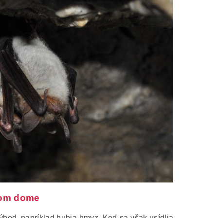
ašom dome
výhod, napríklad hubia hmyz. Keď sa však usídlia