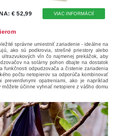
pierom
ležité správne umiestniť zariadenie - ideálne na
jú, ako sú podkrovia, strešné priestory alebo
ultrazvukových vĺn čo najmenej prekážok, aby
dzovačov na solárny pohon dbajte na dostatok
la funkčnosti odpudzovača a čistenie zariadenia
eľkého počtu netopierov sa odporúča kombinovať
 preventívnymi opatreniami, ako je napríklad
v môžete účinne vyhnať netopiere z vášho domu