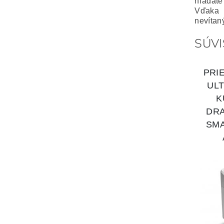
hľadáte
Vďaka 
nevítan
SÚVI