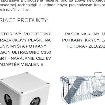
 spoľahlivé a prirodzené riešenie, ako sa zbaviť netopier
modernej technológii a jednoduchým preventívnym krok
ých návštevníkov.
SIACE PRODUKTY: