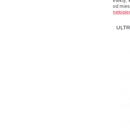
efekty,
od miest
netopie