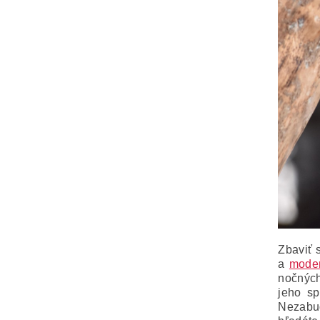
Zbaviť 
a
moder
nočných
jeho sp
Nezabud