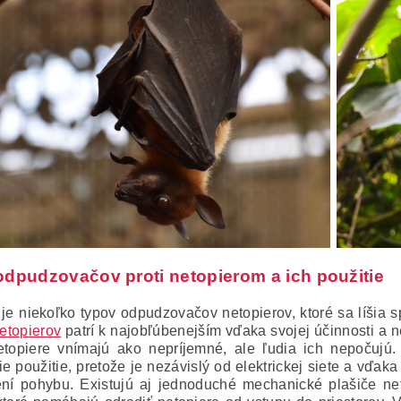
odpudzovačov proti netopierom a ich použitie
 je niekoľko typov odpudzovačov netopierov, ktoré sa líši
netopierov
patrí k najobľúbenejším vďaka svojej účinnosti a 
etopiere vnímajú ako nepríjemné, ale ľudia ich nepočujú
ie použitie, pretože je nezávislý od elektrickej siete a vď
tení pohybu. Existujú aj jednoduché mechanické plašiče ne