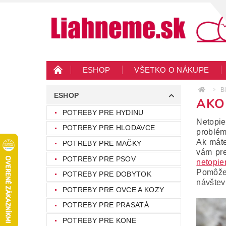
ESHOP
VŠETKO O NÁKUPE
KONTAKTY
VEĽKOOBCHOD
BLO
B
ESHOP
AKO
POTREBY PRE HYDINU
Netopie
POTREBY PRE HLODAVCE
problém
Ak máte
POTREBY PRE MAČKY
vám pre
POTREBY PRE PSOV
netopie
Pomôžem
POTREBY PRE DOBYTOK
návštevn
POTREBY PRE OVCE A KOZY
POTREBY PRE PRASATÁ
POTREBY PRE KONE