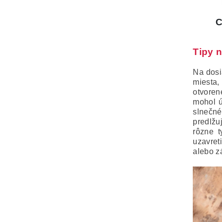
Tipy 
Na dosi
miesta,
otvore
mohol ú
slnečné
predlžu
rôzne 
uzavret
alebo z