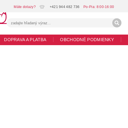
+421 944 482 736
DOPRAVA A PLATBA
OBCHODNÉ PODMIENKY
G
MOJA OBJEDNÁVKA