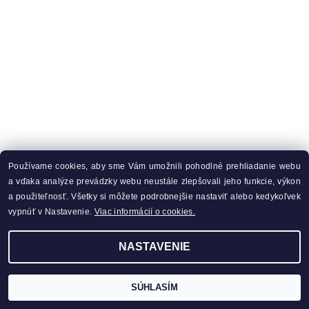
Používame cookies, aby sme Vám umožnili pohodlné prehliadanie webu
a vďaka analýze prevádzky webu neustále zlepšovali jeho funkcie, výkon
a použiteľnosť. Všetky si môžete podrobnejšie nastaviť alebo kedykoľvek
vypnúť v Nastavenie.
Viac informácií o cookies.
NASTAVENIE
SÚHLASÍM