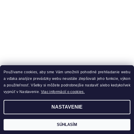
Používame cookies, aby sme Vám umožnili pohodlné prehliadanie webu
a vďaka analýze prevádzky webu neustále zlepšovali jeho funkcie, výkon
a použiteľnosť. Všetky si môžete podrobnejšie nastaviť alebo kedykoľvek
vypnúť v Nastavenie.
Viac informácií o cookies.
NASTAVENIE
SÚHLASÍM