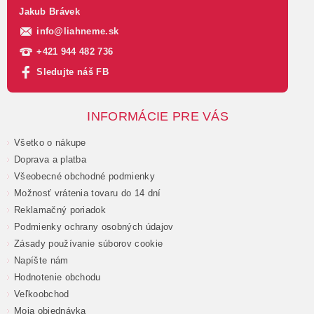
Jakub Brávek
info
@
liahneme.sk
+421 944 482 736
Sledujte náš FB
INFORMÁCIE PRE VÁS
Všetko o nákupe
Doprava a platba
Všeobecné obchodné podmienky
Možnosť vrátenia tovaru do 14 dní
Reklamačný poriadok
Podmienky ochrany osobných údajov
Zásady používanie súborov cookie
Napíšte nám
Hodnotenie obchodu
Veľkoobchod
Moja objednávka