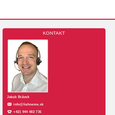
KONTAKT
Jakub Brávek
info
@
liahneme.sk
+421 944 482 736