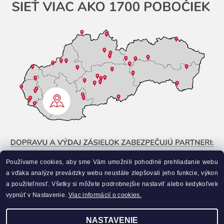
Používame cookies, aby sme Vám umožnili pohodlné prehliadanie webu
a vďaka analýze prevádzky webu neustále zlepšovali jeho funkcie, výkon
a použiteľnosť. Všetky si môžete podrobnejšie nastaviť alebo kedykoľvek
vypnúť v Nastavenie.
Viac informácií o cookies.
NASTAVENIE