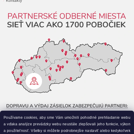
Kontakty
Používame cookies, aby sme Vám umožnili pohodlné prehliadanie webu
a vďaka analýze prevádzky webu neustále zlepšovali jeho funkcie, výkon
a použiteľnosť. Všetky si môžete podrobnejšie nastaviť alebo kedykoľvek