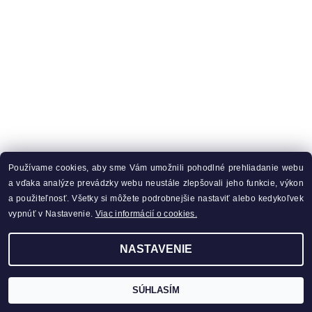
Používame cookies, aby sme Vám umožnili pohodlné prehliadanie webu
a vďaka analýze prevádzky webu neustále zlepšovali jeho funkcie, výkon
a použiteľnosť. Všetky si môžete podrobnejšie nastaviť alebo kedykoľvek
vypnúť v Nastavenie.
Viac informácií o cookies.
NASTAVENIE
SÚHLASÍM