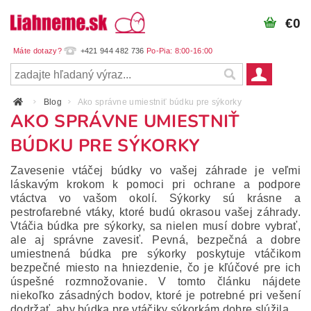
€0
+421 944 482 736
Blog
Ako správne umiestniť búdku pre sýkorky
AKO SPRÁVNE UMIESTNIŤ
BÚDKU PRE SÝKORKY
Zavesenie vtáčej búdky vo vašej záhrade je veľmi
láskavým krokom k pomoci pri ochrane a podpore
vtáctva vo vašom okolí. Sýkorky sú krásne a
pestrofarebné vtáky, ktoré budú okrasou vašej záhrady.
Vtáčia búdka pre sýkorky, sa nielen musí dobre vybrať,
ale aj správne zavesiť. Pevná, bezpečná a dobre
umiestnená búdka pre sýkorky poskytuje vtáčikom
bezpečné miesto na hniezdenie, čo je kľúčové pre ich
úspešné rozmnožovanie. V tomto článku nájdete
niekoľko zásadných bodov, ktoré je potrebné pri vešení
dodržať, aby búdka pre vtáčiky sýkorkám dobre slúžila.