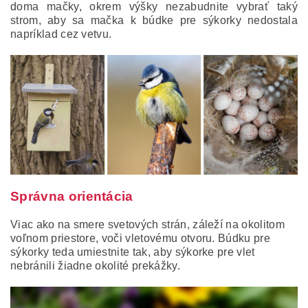
doma mačky, okrem výšky nezabudnite vybrať taký
strom, aby sa mačka k búdke pre sýkorky nedostala
napríklad cez vetvu.
Správna orientácia
Viac ako na smere svetových strán, záleží na okolitom
voľnom priestore, voči vletovému otvoru. Búdku pre
sýkorky teda umiestnite tak, aby sýkorke pre vlet
nebránili žiadne okolité prekážky.