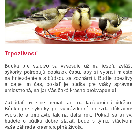
Trpezlivosť
Búdka pre vtáctvo sa vyvesuje už na jeseň, zvlášť
sýkorky potrebujú dostatok času, aby si vybrali miesto
na hniezdenie a s búdkou sa zoznámili. Buďte trpezlivý
a dajte im čas, pokiaľ je búdka pre vtáky správne
umiestnená, na jar Vás čaká krásne prekvapenie!
Zabúdať by sme nemali ani na každoročnú údržbu.
Búdku pre sýkorky po vyprázdnení hniezda dôkladne
vyčistite a pripravte tak na ďalší rok. Pokiaľ sa aj vy,
budete o búdku dobre starať, bude s týmto vtáctvom
vaša záhrada krásna a plná života.