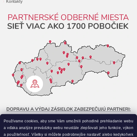
Kontakty
Používame cookies, aby sme Vám umožnili pohodlné prehliadanie webu
a vďaka analýze prevádzky webu neustále zlepšovali jeho funkcie, výkon
a použiteľnosť. Všetky si môžete podrobnejšie nastaviť alebo kedykoľvek