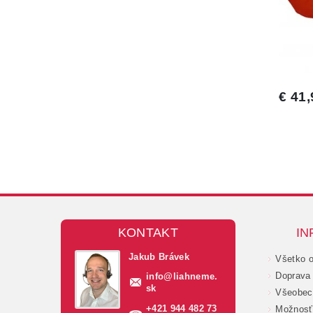
KONTAKT
IN
Jakub Brávek
Všetko 
Doprava 
info
@
liahneme.
sk
Všeobec
+421 944 482 73
Možnosť 