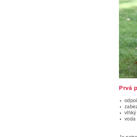
Prvá p
odpoč
zabez
vlhký
voda 