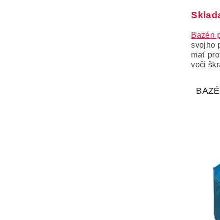
Sklad
Bazén p
svojho 
mať pro
voči šk