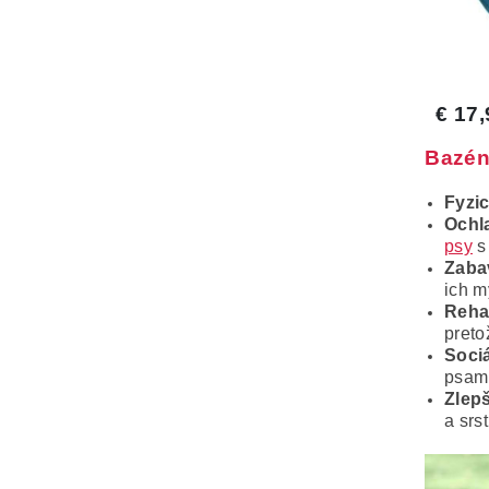
Bazény
Fyzic
Ochl
psy
s
Zabav
ich m
Rehab
preto
Sociá
psami
Zlepš
a srs