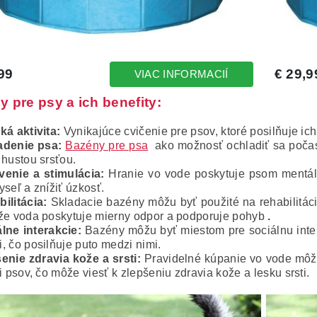
 pre psy a ich benefity:
ká aktivita:
Vynikajúce cvičenie pre psov, ktoré posilňuje ich
adenie psa:
Bazény pre psa
ako možnosť ochladiť sa počas 
 hustou srsťou.
enie a stimulácia:
Hranie vo vode poskytuje psom mentál
yseľ a znížiť úzkosť.
ilitácia:
Skladacie bazény môžu byť použité na rehabilitáci
že voda poskytuje mierny odpor a podporuje pohyb
.
lne interakcie:
Bazény môžu byť miestom pre sociálnu inter
, čo posilňuje puto medzi nimi.
enie zdravia kože a srsti:
Pravidelné kúpanie vo vode môže
ti psov, čo môže viesť k zlepšeniu zdravia kože a lesku srsti.