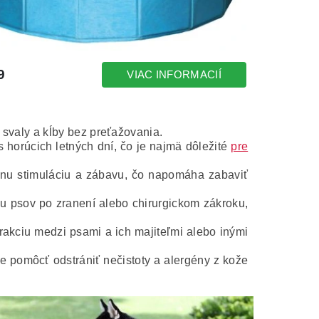
 svaly a kĺby bez preťažovania.
horúcich letných dní, čo je najmä dôležité
pre
nu stimuláciu a zábavu, čo napomáha zabaviť
u psov po zranení alebo chirurgickom zákroku,
akciu medzi psami a ich majiteľmi alebo inými
 pomôcť odstrániť nečistoty a alergény z kože