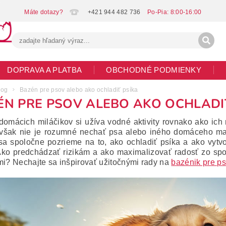
+421 944 482 736
DOPRAVA A PLATBA
OBCHODNÉ PODMIENKY
G
MOJA OBJEDNÁVKA
log
Bazén pre psov alebo ako ochladiť psíka
ÉN PRE PSOV ALEBO AKO OCHLADI
omácich miláčikov si užíva vodné aktivity rovnako ako ich ma
však nie je rozumné nechať psa alebo iného domáceho ma
sa spoločne pozrieme na to, ako ochladiť psíka
a ako vytv
Ako predchádzať rizikám a ako maximalizovať radosť zo spo
mi? Nechajte sa inšpirovať užitočnými rady na
bazénik pre p