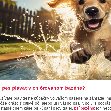
y pes plávať v chlórovanom bazéne?
 užívate pravidelné kúpačky vo vašom bazéne na záhrade, mali
ôže dráždiť citlivé oči alebo uši vášho psa. Spolu s podráž
ostatné chemikálie pri kúpaní psov ďalej,
psí bazénik
ich nepo