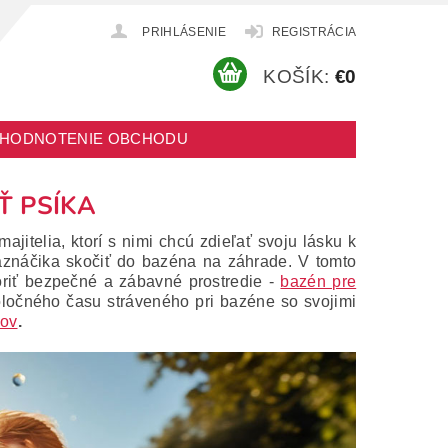
PRIHLÁSENIE
REGISTRÁCIA
KOŠÍK:
€0
HODNOTENIE OBCHODU
Ť PSÍKA
jitelia, ktorí s nimi chcú zdieľať svoju lásku k
znáčika skočiť do bazéna na záhrade. V tomto
oriť bezpečné a zábavné prostredie -
bazén pre
ločného času stráveného pri bazéne so svojimi
sov
.