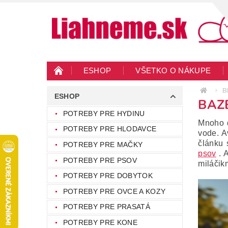
ESHOP
VŠETKO O NÁKUPE
KONTAKTY
VEĽKOOBCHOD
BLO
B
ESHOP
BAZ
POTREBY PRE HYDINU
Mnoho d
POTREBY PRE HLODAVCE
vode. A
článku 
POTREBY PRE MAČKY
psov
. 
POTREBY PRE PSOV
miláčik
POTREBY PRE DOBYTOK
POTREBY PRE OVCE A KOZY
POTREBY PRE PRASATÁ
POTREBY PRE KONE