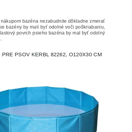
d nákupom bazéna nezabudnite dôkladne zmerať
ie bazény by mali byť odolné voči poškriabaniu,
astový povrch psieho bazéna by mal byť odolný
.