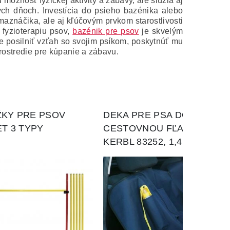
možnosť fyzickej aktivity a zábavy, ale slúžia aj
ých dňoch. Investícia do psieho bazénika alebo
aznáčika, ale aj kľúčovým prvkom starostlivosti
 fyzioterapiu psov,
bazénik pre psov
je skvelým
posilniť vzťah so svojim psíkom, poskytnúť mu
prostredie pre kúpanie a zábavu.