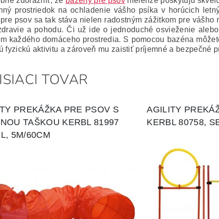
ebné zdôrazniť, že
bazény pre psov
nielenže poskytujú skvelú 
nný prostriedok na ochladenie vášho psíka v horúcich letn
pre psov sa tak stáva nielen radostným zážitkom pre vášho m
zdravie a pohodu. Či už ide o jednoduché osvieženie alebo
m každého domáceho prostredia. S pomocou bazéna môžete 
ú fyzickú aktivitu a zároveň mu zaistiť príjemné a bezpečné 
ISIACI TOVAR