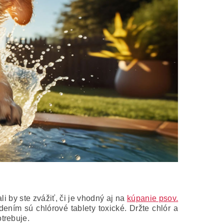
 by ste zvážiť, či je vhodný aj na
kúpanie psov
.
dením sú chlórové tablety toxické. Držte chlór a
trebuje.