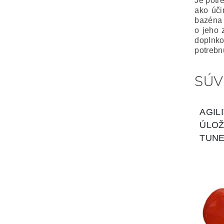
Je potr
ako úči
bazéna 
o jeho 
doplnko
potrebn
SÚV