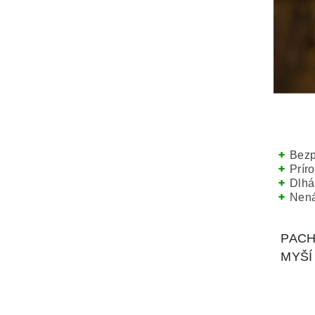
Bezp
Prír
Dlhá
Nená