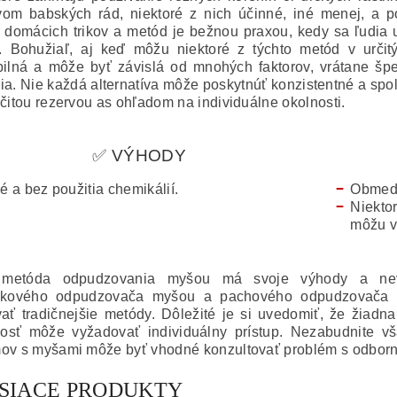
om babských rád, niektoré z nich účinné, iné menej, a p
 domácich trikov a metód je bežnou praxou, kedy sa ľudia u
m.
Bohužiaľ, aj keď môžu niektoré z týchto metód v určit
bilná a môže byť závislá od mnohých faktorov, vrátane špec
ia.
Nie každá alternatíva môže poskytnúť konzistentné a spoľa
rčitou rezervou as ohľadom na individuálne okolnosti.
✅ VÝHODY
é a bez použitia chemikálií.
Obmedz
Niekto
môžu v
metóda odpudzovania myšou má svoje výhody a n
vukového odpudzovača myšou a pachového odpudzovača m
vať tradičnejšie metódy.
Dôležité je si uvedomiť, že žiadn
osť môže vyžadovať individuálny prístup.
Nezabudnite vš
ov s myšami môže byť vhodné konzultovať problém s odbor
ISIACE PRODUKTY