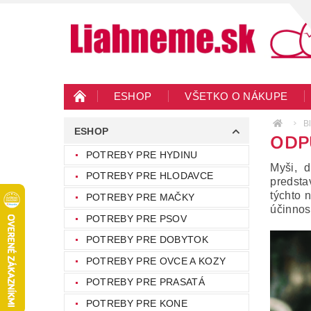
ESHOP
VŠETKO O NÁKUPE
KONTAKTY
VEĽKOOBCHOD
BLO
B
ESHOP
ODP
POTREBY PRE HYDINU
Myši, 
POTREBY PRE HLODAVCE
predsta
týchto 
POTREBY PRE MAČKY
účinnos
POTREBY PRE PSOV
POTREBY PRE DOBYTOK
POTREBY PRE OVCE A KOZY
POTREBY PRE PRASATÁ
POTREBY PRE KONE