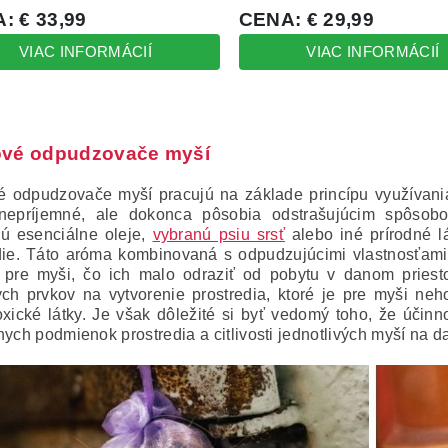
vé odpudzovače myší
 odpudzovače myší pracujú na základe princípu využívania 
 nepríjemné, ale dokonca pôsobia odstrašujúcim spôso
ú esenciálne oleje,
vybranú psiu srsť
alebo iné prírodné lá
die.
Táto aróma kombinovaná s odpudzujúcimi vlastnosťami 
r pre myši, čo ich malo odraziť od pobytu v danom priest
ých prvkov na vytvorenie prostredia, ktoré je pre myši neh
oxické látky.
Je však dôležité si byť vedomý toho, že úči
nych podmienok prostredia a citlivosti jednotlivých myší na d