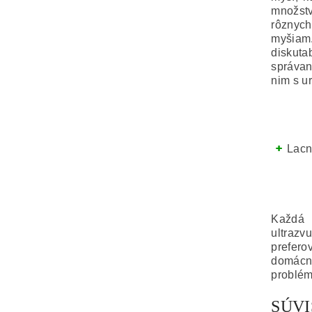
množstv
rôznych
myšia
diskuta
správan
nim s u
Lacn
Každá 
ultraz
prefero
domácn
problém
SÚV