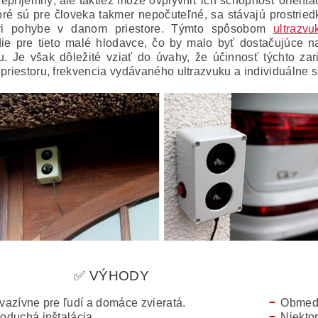
nepríjemný, ale taktiež môže ovplyvniť ich schopnosť orient
toré sú pre človeka takmer nepočuteľné, sa stávajú prostrie
ri pohybe v danom priestore.
Týmto spôsobom
ultrazv
die pre tieto malé hlodavce, čo by malo byť dostačujúce 
ru.
Je však dôležité vziať do úvahy, že účinnosť týchto zar
 priestoru, frekvencia vydávaného ultrazvuku a individuálne 
✅ VÝHODY
vazívne pre ľudí a domáce zvieratá.
Obmed
oduchá inštalácia.
Niektor