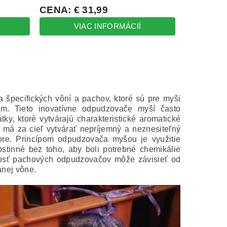
špecifických vôní a pachov, ktoré sú pre myši
bom.
Tieto inovatívne odpudzovače myší často
tky, ktoré vytvárajú charakteristické aromatické
má za cieľ vytvárať nepríjemný a neznesiteľný
ore.
Princípom odpudzovača myšou je využitie
ostinné bez toho, aby boli potrebné chemikálie
nnosť pachových odpudzovačov môže závisieť od
anej vône.