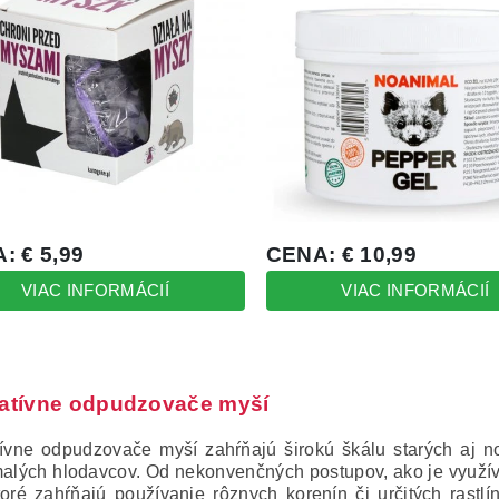
natívne odpudzovače myší
tívne odpudzovače myší zahŕňajú širokú škálu starých aj 
malých hlodavcov.
Od nekonvenčných postupov, ako je využív
toré zahŕňajú používanie rôznych korenín či určitých rastlí