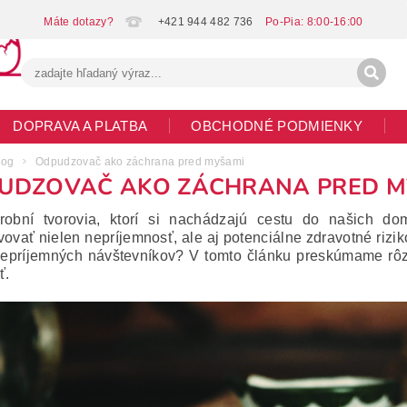
+421 944 482 736
DOPRAVA A PLATBA
OBCHODNÉ PODMIENKY
G
MOJA OBJEDNÁVKA
log
Odpudzovač ako záchrana pred myšami
UDZOVAČ AKO ZÁCHRANA PRED M
drobní tvorovia, ktorí si nachádzajú cestu do našich d
vovať nielen nepríjemnosť, ale aj potenciálne zdravotné rizi
nepríjemných návštevníkov?
V tomto článku preskúmame rô
ť.