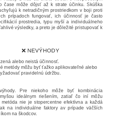
o čase môže dôjsť až k strate účinku.
Skúška
chyľujú k netradičným prostriedkom v boji proti
ých prípadoch fungovať, ich účinnosť je často
ifikácií prostredia, typu myší a individuálneho
hlivé výsledky, a preto je dôležité pristupovať k
❌ NEVÝHODY
ená alebo neistá účinnosť.
ré metódy môžu byť ťažko aplikovateľné alebo
yžadovať pravidelnú údržbu.
evýhody.
Pre niekoho môže byť kombinácia
yšou ideálnym riešením, zatiaľ čo iní môžu
a metóda nie je stopercentne efektívna a každá
ak na individuálne faktory av prípade väčších
níkom na škodcov.