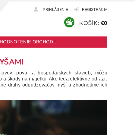
PRIHLÁSENIE
REGISTRÁCIA
KOŠÍK:
€0
HODNOTENIE OBCHODU
YŠAMI
omovov, povál a hospodárskych stavieb, môžu
ko a škody na majetku.
Ako teda efektívne odraziť
zne druhy odpudzovačov myší a zhodnotíme ich