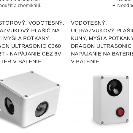
použitia chemikálií.
Neodpo