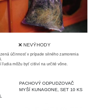
❌ NEVÝHODY
ená účinnosť v prípade silného zamorenia
.
í ľudia môžu byť citliví na určité vône.