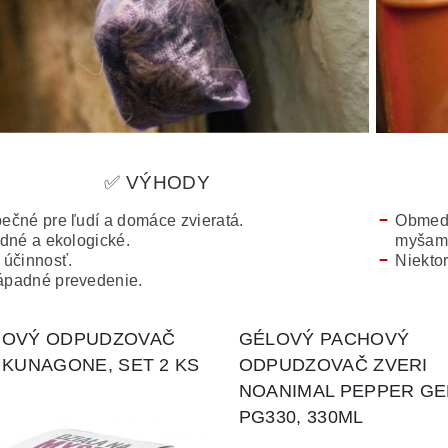
✅ VÝHODY
ečné pre ľudí a domáce zvieratá.
Obmedz
odné a ekologické.
myšami
 účinnosť.
Niektor
padné prevedenie.