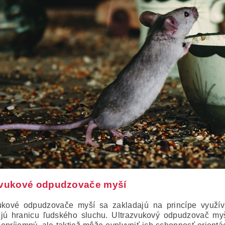
zvukové odpudzovače myší
ukové odpudzovače myší sa zakladajú na princípe využív
jú hranicu ľudského sluchu.
Ultrazvukový odpudzovač myšo