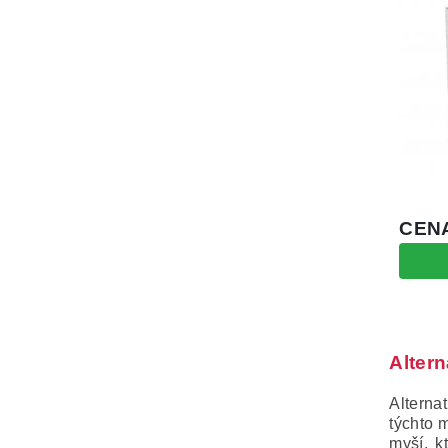
Alter
Alterna
týchto 
myší, k