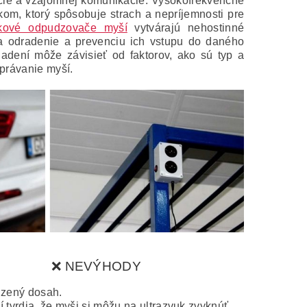
ácie a vzájomnej komunikácie.
Vysokofrekvenčné
dkom, ktorý spôsobuje strach a nepríjemnosti pre
ukové odpudzovače myší
vytvárajú nehostinné
na odradenie a prevenciu ich vstupu do daného
iadení môže závisieť od faktorov, ako sú typ a
správanie myší.
❌ NEVÝHODY
zený dosah.
í tvrdia, že myši si môžu na ultrazvuk zvyknúť.