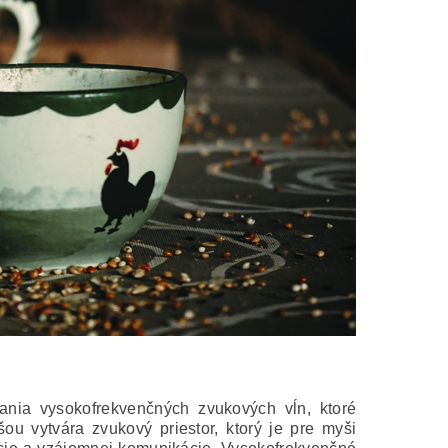
ania vysokofrekvenčných zvukových vĺn, ktoré
u vytvára zvukový priestor, ktorý je pre myši