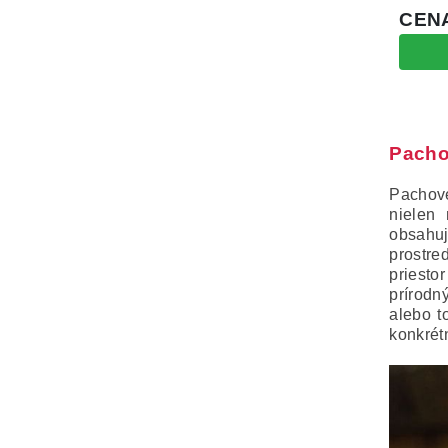
Pacho
Pachové
nielen
obsahuj
prostre
priesto
prírodn
alebo t
konkrét