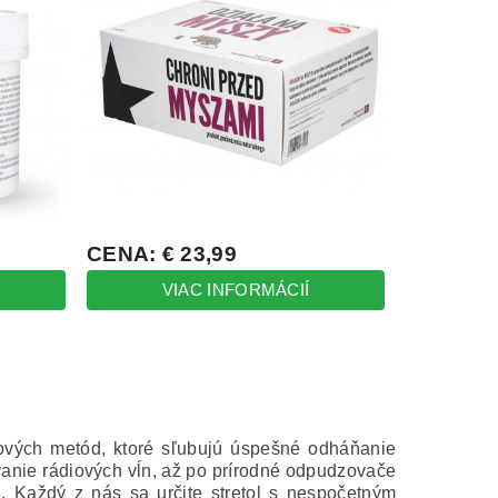
nových metód, ktoré sľubujú úspešné odháňanie
anie rádiových vĺn, až po prírodné odpudzovače
n.
Každý z nás sa určite stretol s nespočetným