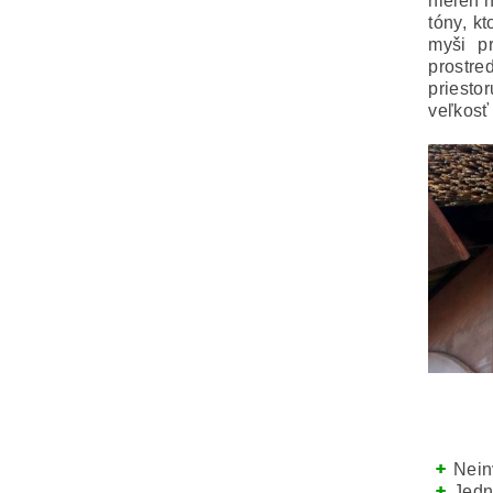
nielen 
tóny, k
myši p
prostre
priesto
veľkosť
Nein
Jedn