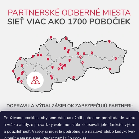
Používame cookies, aby sme Vám umožnili pohodlné prehliadanie webu
a vďaka analýze prevádzky webu neustále zlepšovali jeho funkcie, výkon
a použiteľnosť. Všetky si môžete podrobnejšie nastaviť alebo kedykoľvek
vypnúť v Nastavenie.
Viac informácií o cookies.