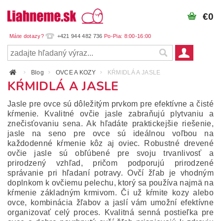
€0
+421 944 482 736
Blog
OVCE A KOZY
KŔMIDLÁ A JASLE
KŔMIDLÁ A JASLE
Jasle pre ovce sú dôležitým prvkom pre efektívne a čisté
kŕmenie. Kvalitné ovčie jasle zabraňujú plytvaniu a
znečisťovaniu sena. Ak hľadáte praktickejšie riešenie,
jasle na seno pre ovce sú ideálnou voľbou na
každodenné kŕmenie kôz aj oviec. Robustné drevené
ovčie jasle sú obľúbené pre svoju trvanlivosť a
prirodzený vzhľad, pričom podporujú prirodzené
správanie pri hľadaní potravy. Ovčí žľab je vhodným
doplnkom k ovčiemu pelechu, ktorý sa používa najmä na
kŕmenie základným krmivom. Či už kŕmite kozy alebo
ovce, kombinácia žľabov a jaslí vám umožní efektívne
organizovať celý proces. Kvalitná senná postieľka pre