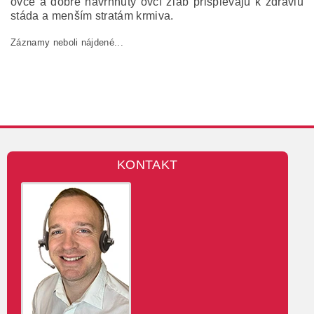
ovce a dobre navrhnutý ovčí žľab prispievajú k zdraviu
stáda a menším stratám krmiva.
Záznamy neboli nájdené...
KONTAKT