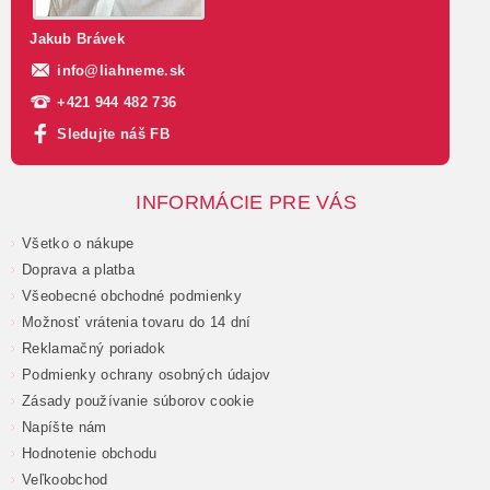
Jakub Brávek
info
@
liahneme.sk
+421 944 482 736
Sledujte náš FB
INFORMÁCIE PRE VÁS
Všetko o nákupe
Doprava a platba
Všeobecné obchodné podmienky
Možnosť vrátenia tovaru do 14 dní
Reklamačný poriadok
Podmienky ochrany osobných údajov
Zásady používanie súborov cookie
Napíšte nám
Hodnotenie obchodu
Veľkoobchod