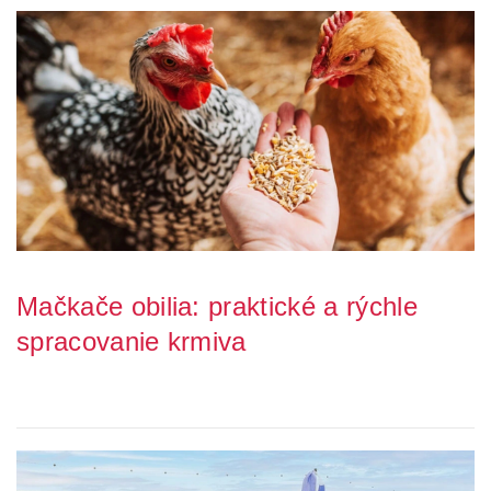
Mačkače obilia: praktické a rýchle
spracovanie krmiva
Chcete svojim zvieratám zaistiť výživnejšie a lepšie stráviteľné
krmivo? Celé obilie môže byť pre ni...