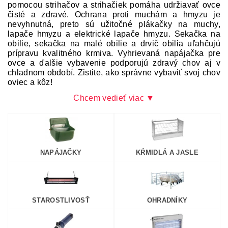
pomocou strihačov a strihačiek pomáha udržiavať ovce
čisté a zdravé. Ochrana proti muchám a hmyzu je
nevyhnutná, preto sú užitočné plákačky na muchy,
lapače hmyzu a elektrické lapače hmyzu. Sekačka na
obilie, sekačka na malé obilie a drvič obilia uľahčujú
prípravu kvalitného krmiva. Vyhrievaná napájačka pre
ovce a ďalšie vybavenie podporujú zdravý chov aj v
chladnom období. Zistite, ako správne vybaviť svoj chov
oviec a kôz!
Chcem vedieť viac ▼
NAPÁJAČKY
KŔMIDLÁ A JASLE
STAROSTLIVOSŤ
OHRADNÍKY