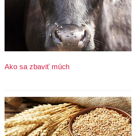
Ako sa zbaviť múch
Obťažujú Vás svojou prítomnosťou muchy? Sadajú na najrôznejšie
plochy i potraviny, zanechávajú za se...