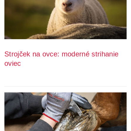
Strojček na ovce: moderné strihanie
oviec
Strihanie oviec je nevyhnutnou súčasťou starostlivosti o tieto
zvieratá a správny výber strojčeka na...