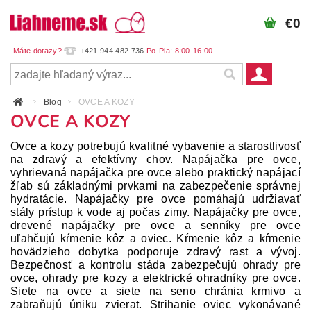
€0
+421 944 482 736
Blog
OVCE A KOZY
OVCE A KOZY
Ovce a kozy potrebujú kvalitné vybavenie a starostlivosť
na zdravý a efektívny chov. Napájačka pre ovce,
vyhrievaná napájačka pre ovce alebo praktický napájací
žľab sú základnými prvkami na zabezpečenie správnej
hydratácie. Napájačky pre ovce pomáhajú udržiavať
stály prístup k vode aj počas zimy. Napájačky pre ovce,
drevené napájačky pre ovce a senníky pre ovce
uľahčujú kŕmenie kôz a oviec. Kŕmenie kôz a kŕmenie
hovädzieho dobytka podporuje zdravý rast a vývoj.
Bezpečnosť a kontrolu stáda zabezpečujú ohrady pre
ovce, ohrady pre kozy a elektrické ohradníky pre ovce.
Siete na ovce a siete na seno chránia krmivo a
zabraňujú úniku zvierat. Strihanie oviec vykonávané