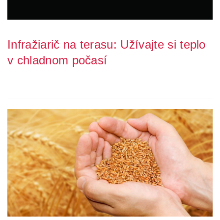
Infražiarič na terasu: Užívajte si teplo
v chladnom počasí
Infračervené žiariče, ohrievače a infračervené lampy na terasu sa
stali obľúbeným spôsobom, ako vytv...