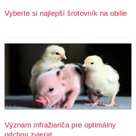
Vyberte si najlepší šrotovník na obilie
Ste na prahu rozhodnutia o obstaraní vlastného šrotovníka na obilie,
ale zároveň váhate nad tým, kto...
Význam infražiariča pre optimálny
odchov zvierat