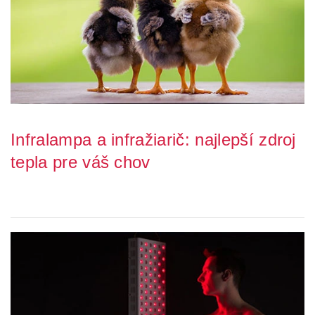
Infralampa a infražiarič: najlepší zdroj
tepla pre váš chov
Potrebujete zabezpečiť svoj odchov hydiny, prasiatok, teliat alebo
iných mláďat? Chcete podporiť pro...