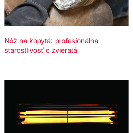
Nôž na kopytá: profesionálna
starostlivosť o zvieratá
Pre chovateľov zvierat je starostlivosť o ich zdravie a pohodu
nevyhnutnou prioritou. Jedným z kľúčo...