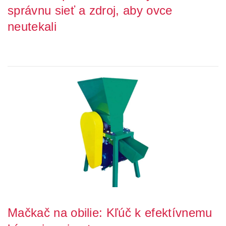
správnu sieť a zdroj, aby ovce
neutekali
Každý chovateľ dobre vie, že ovce majú prirodzenú tendenciu
hľadať skulinky a často sa stáva, že bez...
Mačkač na obilie: Kľúč k efektívnemu