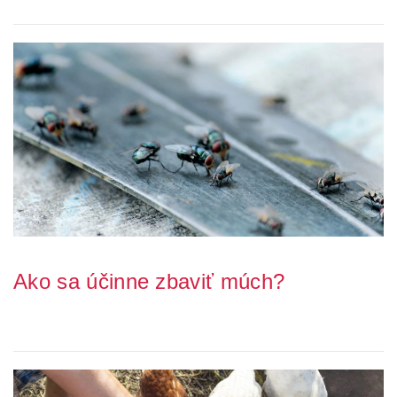
Ako sa účinne zbaviť múch?
Nie je nič horšieho ako neustále bzučanie múch a ich otravné
dosadanie. Muchy nie sú len ťažké, ale ...