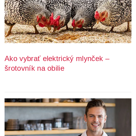
Ako vybrať elektrický mlynček –
šrotovník na obilie
Chcete svojim hospodárskym zvieratám dopriať domácu kŕmnu
zmes? Potom budete potrebovať nielen vhodn...