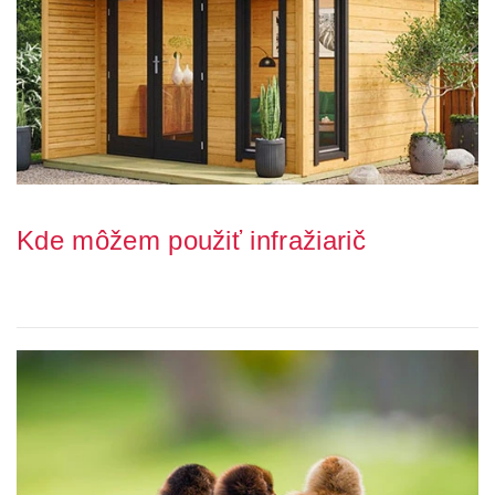
Kde môžem použiť infražiarič
Zvažujete zaobstaranie infražiariča alebo ste si už infražiarič
zaobstarali domov? Nie ste si istí, ...