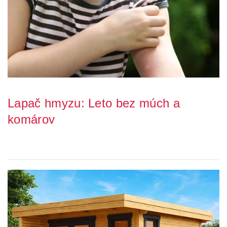
Lapač hmyzu: Leto bez múch a
komárov
Máte doma otravné muchy, ktoré s obľubou sadajú na Vás a vaše
jedlo? Chcete skoncovať s nočným obťaž...