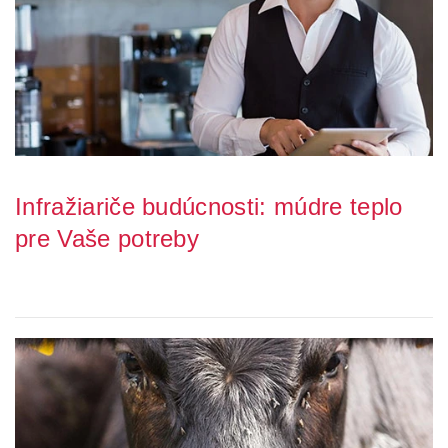
Infražiariče budúcnosti: múdre teplo
pre Vaše potreby
Poslední roky přinesly neustálý pokrok v technologiích, které
ovlivňují naše každodenní životy....