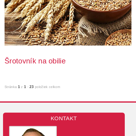
Šrotovník na obilie
Chováte doma hospodárske zvieratá a chceli byste si pripraviť
kvalitnú domáce kŕmnu zmes? K tomu Vám...
1
1
23
Stránka
z
-
položiek celkom
KONTAKT