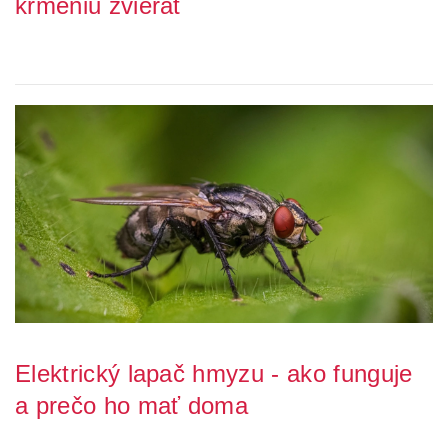
kŕmeniu zvierat
Mačkač na obilie je nevyhnutným nástrojom pre každého
poľnohospodára, ktorý chce zabezpečiť kvalitné...
Elektrický lapač hmyzu - ako funguje
a prečo ho mať doma
Leto so sebou prináša nielen teplo a slnko, ale aj nepríjemný hmyz.