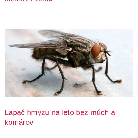
Starostlivosť o zvieratá počas chovu a odchovu vyžaduje zaistiť
optimálne podmienky, ktoré podporujú...
Lapač hmyzu na leto bez múch a
komárov
Leto prináša nám dni naplnené slnečným svitom a ideálne počasie,
ktoré nás láka tráviť čas na oslniv...