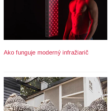
Ako funguje moderný infražiarič
Zháňate rýchly zdroj tepla? Potrebujete si prikúriť vo svojej kúpeľni,
alebo si chcete príjemne pose...