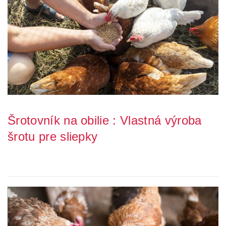
Šrotovník na obilie : Vlastná výroba
šrotu pre sliepky
Ak chcete pripraviť vlastnú kvalitnú kŕmnu zmes pre svoje sliepky,
ale neviete, ako na to? Výroba vl...