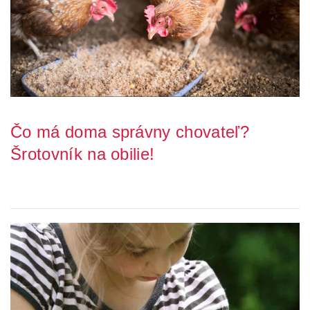
Čo má doma správny chovateľ?
Šrotovník na obilie!
Iste ste sa už zoznámili s pojmom šrotovník na obilie. Možno však
váhate, na aký konkrétny účel mlyn...