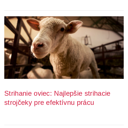
Muchy, komáre, pakomáre a iný ot...
Strihanie oviec: Najlepšie strihacie
strojčeky pre efektívnu prácu
Starostlivosť o ovce zahŕňa mnoho dôležitých aspektov a jednou z
kľúčových úloh je pravidelné striha...