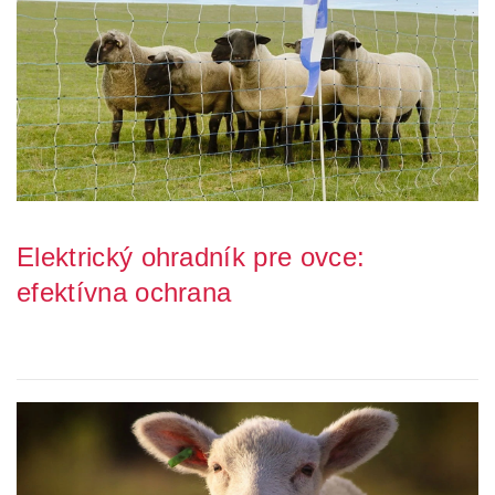
Elektrický ohradník pre ovce:
efektívna ochrana
Chov oviec je viac než len každodenná starostlivosť o zvieratá. Je
to zodpovednosť, ktorá si vyžaduj...