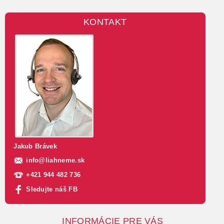
KONTAKT
Jakub Brávek
info
@
liahneme.sk
+421 944 482 736
Sledujte náš FB
INFORMÁCIE PRE VÁS