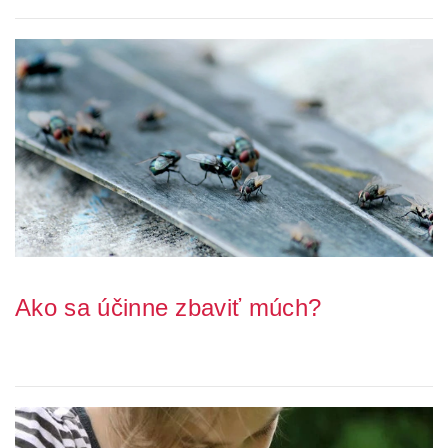
Ako sa účinne zbaviť múch?
Nie je nič horšieho ako neustále bzučanie múch a ich otravné
dosadanie. Muchy nie sú len ťažké, ale ...