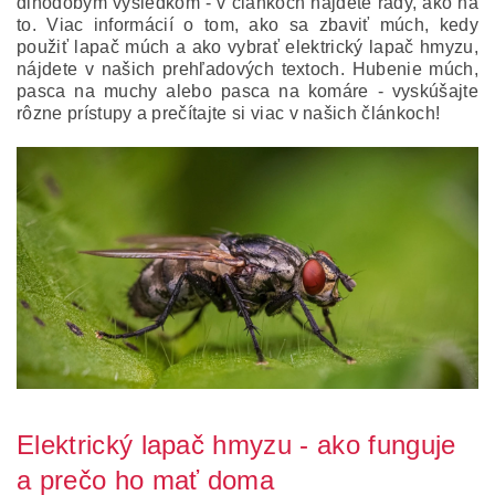
dlhodobým výsledkom - v článkoch nájdete rady, ako na
to. Viac informácií o tom, ako sa zbaviť múch, kedy
použiť lapač múch a ako vybrať elektrický lapač hmyzu,
nájdete v našich prehľadových textoch. Hubenie múch,
pasca na muchy alebo pasca na komáre - vyskúšajte
rôzne prístupy a prečítajte si viac v našich článkoch!
Elektrický lapač hmyzu - ako funguje
a prečo ho mať doma