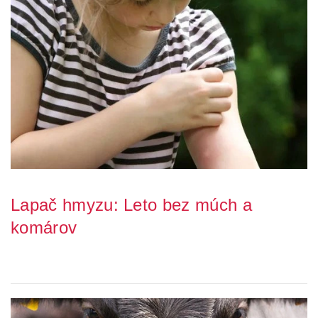
Lapač hmyzu: Leto bez múch a
komárov
Máte doma otravné muchy, ktoré s obľubou sadajú na Vás a vaše
jedlo? Chcete skoncovať s nočným obťaž...