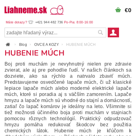
€0
+421 944 482 736
Blog
OVCE A KOZY
HUBENIE MÚCH
HUBENIE MÚCH
Boj proti muchám je nevyhnutný nielen pre zdravie
zvierat, ale aj pre pohodlie ľudí. V našich článkoch sa
dozviete, ako sa rýchlo a natrvalo zbaviť múch.
Predstavujeme osvedčené lapače múch, či už klasické
lepiace lapače múch alebo moderné elektrické lapače
múch, ktoré si poradia aj s väčším zamorením. Lapače
hmyzu a lapače múch sú vhodné do stajní a domácností,
zatiaľ čo lapač komárov je ideálny na leto. Všimnite si
tiež možnosti účinného boja proti muchám v stajniach
pomocou rôznych technológií. Praktický odpudzovač
hmyzu pomáha redukovať škodcov bez použitia
chemických látok. Hubenie múch je kľúčom k