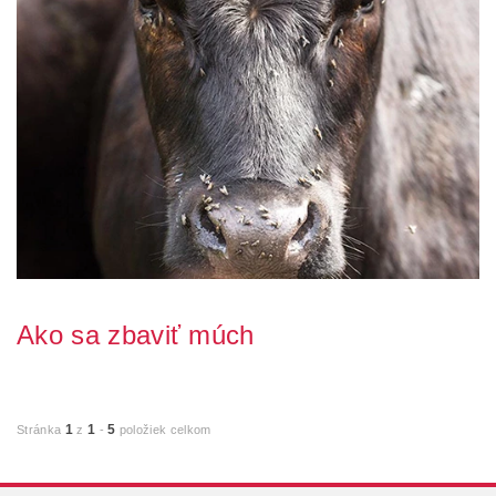
Ako sa zbaviť múch
Obťažujú Vás svojou prítomnosťou muchy? Sadajú na najrôznejšie
plochy i potraviny, zanechávajú za se...
1
1
5
Stránka
z
-
položiek celkom