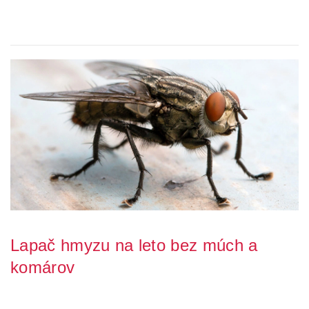
Leto so sebou prináša nielen teplo a slnko, ale aj nepríjemný hmyz.
Muchy, komáre, pakomáre a iný ot...
Lapač hmyzu na leto bez múch a
komárov
Leto prináša nám dni naplnené slnečným svitom a ideálne počasie,
ktoré nás láka tráviť čas na oslniv...