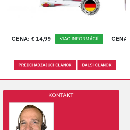
PREDCHÁDZAJÚCI ČLÁNOK
ĎALŠÍ ČLÁNOK
KONTAKT