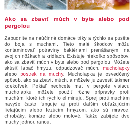
Ako sa zbaviť múch v byte alebo pod
pergolou
Zabudnite na neúčinné domáce triky a rýchlo sa pustite
do boja s muchami. Tieto malé škodcov môžu
kontaminovať potraviny baktériami prenášanými na
svojich nôžkach a krídlach. Existuje niekoľko spôsobov,
ako sa zbaviť múch v byte alebo pod pergolou. Môžete
skúsiť lapač hmyzu, odpudzovač múch,
mucholapky
alebo
postrek na muchy
. Mucholapka je osvedčený
spôsob, ako sa zbaviť múch, a môžete ju zavesiť takmer
kdekoľvek. Pokiaľ nechcete mať v pergole visiacu
mucholapku, môžete použiť rôzne prípravky proti
muchám, ktoré ich rýchlo eliminujú. Sprej proti muchám
navyše často funguje aj proti ďalším obťažujúcim
lietajúcim alebo lezúcim hmyzom, ako sú mravce,
chrobáky, komáre alebo molové. Takže zabijete dve
muchy jednou ranou.