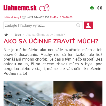
€0
+421 944 482 736
Blog
Ako sa účinne zbaviť múch?
AKO SA ÚČINNE ZBAVIŤ MÚCH?
Nie je nič horšieho ako neustále bzučanie múch a ich
otravné dosadanie. Muchy nie sú len ťažké, ale tiež
prenášajú mnoho chorôb. Je čas s tým niečo urobiť! Bez
ohľadu na to, či sa chcete zbaviť múch v byte, pod
pergolou alebo v stajni, máme pre vás účinné riešenie.
Poďme na to!