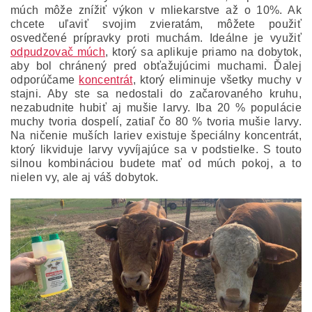
múch môže znížiť výkon v mliekarstve až o 10%. Ak
chcete uľaviť svojim zvieratám, môžete použiť
osvedčené prípravky proti muchám. Ideálne je využiť
odpudzovač múch
, ktorý sa aplikuje priamo na dobytok,
aby bol chránený pred obťažujúcimi muchami. Ďalej
odporúčame
koncentrát
, ktorý eliminuje všetky muchy v
stajni. Aby ste sa nedostali do začarovaného kruhu,
nezabudnite hubiť aj mušie larvy. Iba 20 % populácie
muchy tvoria dospelí, zatiaľ čo 80 % tvoria mušie larvy.
Na ničenie muších lariev existuje špeciálny koncentrát,
ktorý likviduje larvy vyvíjajúce sa v podstielke. S touto
silnou kombináciou budete mať od múch pokoj, a to
nielen vy, ale aj váš dobytok.