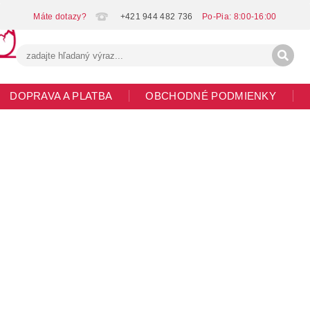
+421 944 482 736
DOPRAVA A PLATBA
OBCHODNÉ PODMIENKY
G
MOJA OBJEDNÁVKA