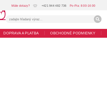
+421 944 482 736
DOPRAVA A PLATBA
OBCHODNÉ PODMIENKY
G
MOJA OBJEDNÁVKA