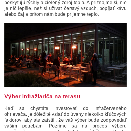
poskytujú rýchly a cielený zdroj tepla.
A priznajme si, nie
je nič lepšie, než si užívať čerstvý vzduch, popíjať kávu
alebo čaj a pritom nám bude príjemne teplo.
Výber infražiariča na terasu
Keď sa chystáte investovať do infračerveného
ohrievača, je dôležité vziať do úvahy niekoľko kľúčových
faktorov, aby ste zaistili, že váš výber bude zodpovedať
vašim potrebám.
Pozrime sa na proces výberu