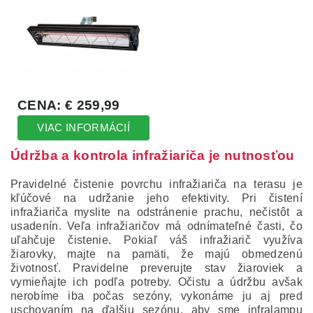
Údržba a kontrola infražiariča je nutnosťou
Pravidelné čistenie povrchu infražiariča na terasu je
kľúčové na udržanie jeho efektivity.
Pri čistení
infražiariča myslite na odstránenie prachu, nečistôt a
usadenín.
Veľa infražiaričov má odnímateľné časti, čo
uľahčuje čistenie.
Pokiaľ váš infražiarič využíva
žiarovky, majte na pamäti, že majú obmedzenú
životnosť.
Pravidelne preverujte stav žiaroviek a
vymieňajte ich podľa potreby.
Očistu a údržbu avšak
nerobíme iba počas sezóny, vykonáme ju aj pred
uschovaním na ďalšiu sezónu, aby sme infralampu