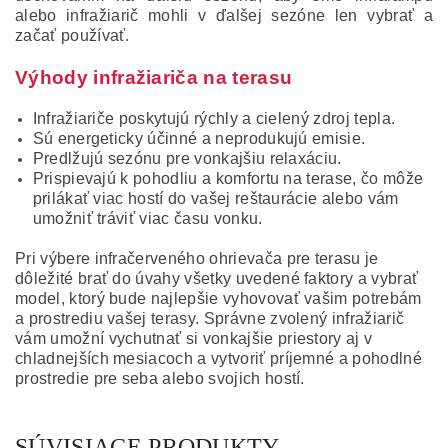
alebo infražiarič mohli v ďalšej sezóne len vybrať a
začať používať.
Výhody infražiariča na terasu
Infražiariče poskytujú rýchly a cielený zdroj tepla.
Sú energeticky účinné a neprodukujú emisie.
Predlžujú sezónu pre vonkajšiu relaxáciu.
Prispievajú k pohodliu a komfortu na terase, čo môže
prilákať viac hostí do vašej reštaurácie alebo vám
umožniť tráviť viac času vonku.
Pri výbere infračerveného ohrievača pre terasu je
dôležité brať do úvahy všetky uvedené faktory a vybrať
model, ktorý bude najlepšie vyhovovať vašim potrebám
a prostrediu vašej terasy.
Správne zvolený infražiarič
vám umožní vychutnať si vonkajšie priestory aj v
chladnejších mesiacoch a vytvoriť príjemné a pohodlné
prostredie pre seba alebo svojich hostí.
SÚVISIACE PRODUKTY