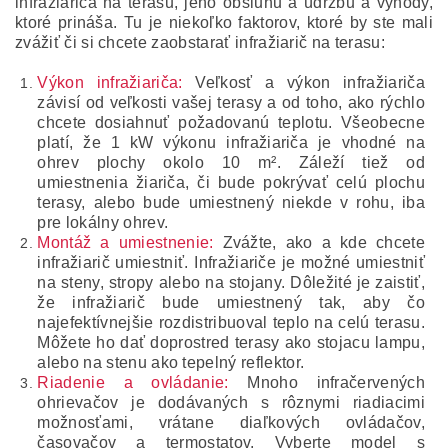
infražiariča na terasu, jeho obsluhu a údržbu a výhody,
ktoré prináša.
Tu je niekoľko faktorov, ktoré by ste mali
zvážiť či si chcete zaobstarať infražiarič na terasu:
Výkon infražiariča:
Veľkosť a výkon infražiariča
závisí od veľkosti vašej terasy a od toho, ako rýchlo
chcete dosiahnuť požadovanú teplotu.
Všeobecne
platí, že 1 kW výkonu infražiariča je vhodné na
ohrev plochy okolo 10 m².
Záleží tiež od
umiestnenia žiariča, či bude pokrývať celú plochu
terasy, alebo bude umiestnený niekde v rohu, iba
pre lokálny ohrev.
Montáž a umiestnenie:
Zvážte, ako a kde chcete
infražiarič umiestniť.
Infražiariče je možné umiestniť
na steny, stropy alebo na stojany.
Dôležité je zaistiť,
že infražiarič bude umiestnený tak, aby čo
najefektívnejšie rozdistribuoval teplo na celú terasu.
Môžete ho dať doprostred terasy ako stojacu lampu,
alebo na stenu ako tepelný reflektor.
Riadenie a ovládanie:
Mnoho infračervených
ohrievačov je dodávaných s rôznymi riadiacimi
možnosťami, vrátane diaľkových ovládačov,
časovačov a termostatov.
Vyberte model s