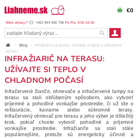
€0
+421 944 482 736
Blog
Infražiarič na terasu: Užívajte si teplo v chladnom
počasí
INFRAŽIARIČ NA TERASU:
UŽÍVAJTE SI TEPLO V
CHLADNOM POČASÍ
Infračervené žiariče, ohrievače a infračervené lampy na
terasu sa stali obľúbeným spôsobom, ako vytvoriť
príjemné a pohodlné vonkajšie prostredie, či už ide o
reštaurácie, kaviarne alebo súkromné ​​terasy.
Infračervený ohrievač pre terasu a jeho výber je dôležitý
krok, pokiaľ chcete vytvoriť pohodlné a príjemné
vonkajšie prostredie.
Infražiariče sa stali stále
populárnejšími, pretože sú energeticky účinné a