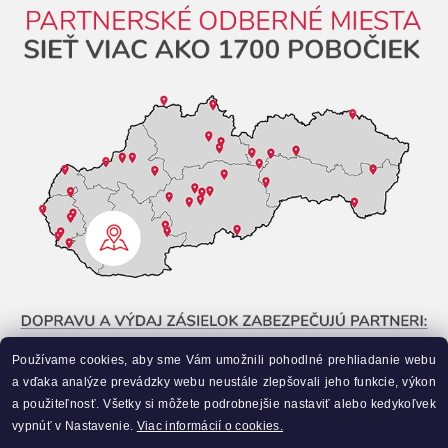
Používame cookies, aby sme Vám umožnili pohodlné prehliadanie webu
a vďaka analýze prevádzky webu neustále zlepšovali jeho funkcie, výkon
a použiteľnosť. Všetky si môžete podrobnejšie nastaviť alebo kedykoľvek
vypnúť v Nastavenie.
Viac informácií o cookies.