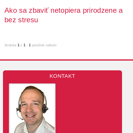
Ako sa zbaviť netopiera prirodzene a
bez stresu
Netopiere sú fascinujúce tvory, ale keď sa usídlia na streche, v
podkroví alebo dokonca v byte, môže...
1
1
1
Stránka
z
-
položiek celkom
KONTAKT