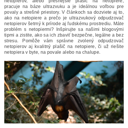
netopierov, alebo presnejšie plašič na netopiere,
pracuje na báze ultrazvuku a je ideálnou voľbou pre
povaly a strešné priestory. V článkoch sa dozviete aj to,
ako na netopiere a prečo je ultrazvukový odpudzovač
netopierov šetrný k prírode aj ľudskému prostrediu. Máte
problém s netopiermi? Inšpirujte sa našimi blogovými
tipmi a zistite, ako sa ich zbaviť bezpečne, legálne a bez
stresu. Pomôže vám správne zvolený odpudzovač
netopierov aj kvalitný plašič na netopiere, či už riešite
netopiera v byte, na povale alebo na chalupe.