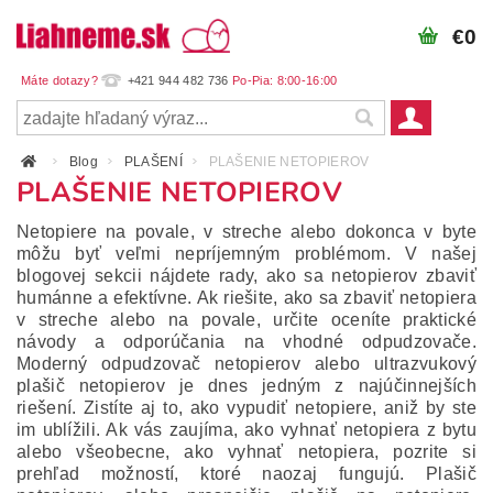
€0
+421 944 482 736
Blog
PLAŠENÍ
PLAŠENIE NETOPIEROV
PLAŠENIE NETOPIEROV
Netopiere na povale, v streche alebo dokonca v byte
môžu byť veľmi nepríjemným problémom. V našej
blogovej sekcii nájdete rady, ako sa netopierov zbaviť
humánne a efektívne. Ak riešite, ako sa zbaviť netopiera
v streche alebo na povale, určite oceníte praktické
návody a odporúčania na vhodné odpudzovače.
Moderný odpudzovač netopierov alebo ultrazvukový
plašič netopierov je dnes jedným z najúčinnejších
riešení. Zistíte aj to, ako vypudiť netopiere, aniž by ste
im ublížili. Ak vás zaujíma, ako vyhnať netopiera z bytu
alebo všeobecne, ako vyhnať netopiera, pozrite si
prehľad možností, ktoré naozaj fungujú. Plašič