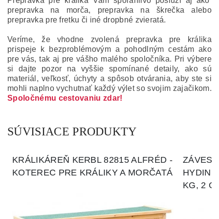
Prepravka pre králika Vám spoľahlivo poslúži aj ako
prepravka na morča, prepravka na škrečka alebo
prepravka pre fretku či iné dropbné zvieratá.
Veríme, že vhodne zvolená prepravka pre králika
prispeje k bezproblémovým a pohodlným cestám ako
pre vás, tak aj pre vášho malého spoločníka.
Pri výbere
si dajte pozor na vyššie spomínané detaily, ako sú
materiál, veľkosť, úchyty a spôsob otvárania, aby ste si
mohli naplno vychutnať každý výlet so svojim zajačikom.
Spoločnému cestovaniu zdar!
SÚVISIACE PRODUKTY