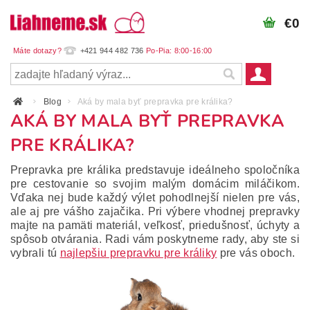
€0
+421 944 482 736
Blog
Aká by mala byť prepravka pre králika?
AKÁ BY MALA BYŤ PREPRAVKA
PRE KRÁLIKA?
Prepravka pre králika predstavuje ideálneho spoločníka
pre cestovanie so svojim malým domácim miláčikom.
Vďaka nej bude každý výlet pohodlnejší nielen pre vás,
ale aj pre vášho zajačika.
Pri výbere vhodnej prepravky
majte na pamäti materiál, veľkosť, priedušnosť, úchyty a
spôsob otvárania.
Radi vám poskytneme rady, aby ste si
vybrali tú
najlepšiu prepravku pre králiky
pre vás oboch.