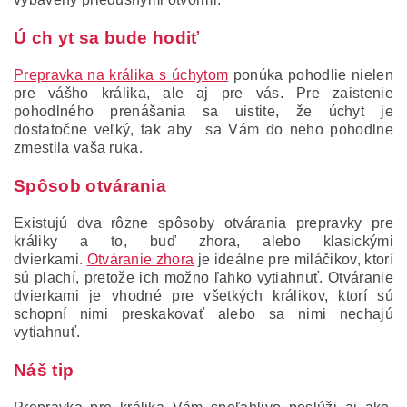
Ú
ch
yt sa bude hodiť
Prepravka na králika s úchytom
ponúka pohodlie nielen
pre vášho králika, ale aj pre vás.
Pre zaistenie
pohodlného prenášania sa uistite, že úchyt je
dostatočne veľký, tak aby
sa Vám do neho pohodlne
zmestila vaša ruka.
Spôsob otvárania
Existujú dva rôzne spôsoby otvárania prepravky pre
králiky a to, buď zhora, alebo klasickými
dvierkami.
Otváranie zhora
je ideálne pre miláčikov, ktorí
sú plachí, pretože ich možno ľahko vytiahnuť.
Otváranie
dvierkami je vhodné pre všetkých králikov, ktorí sú
schopní nimi preskakovať alebo sa nimi nechajú
vytiahnuť.
Náš tip