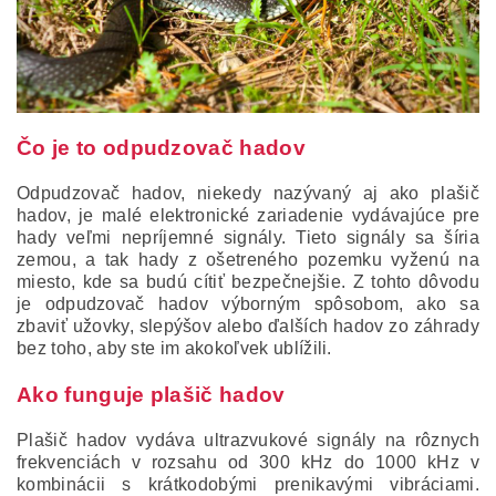
Čo je to odpudzovač hadov
Odpudzovač hadov, niekedy nazývaný aj ako plašič
hadov, je malé elektronické zariadenie vydávajúce pre
hady veľmi nepríjemné signály. Tieto signály sa šíria
zemou, a tak hady z ošetreného pozemku vyženú na
miesto, kde sa budú cítiť bezpečnejšie. Z tohto dôvodu
je odpudzovač hadov výborným spôsobom, ako sa
zbaviť užovky, slepýšov alebo ďalších hadov zo záhrady
bez toho, aby ste im akokoľvek ublížili.
Ako funguje plašič hadov
Plašič hadov vydáva ultrazvukové signály na rôznych
frekvenciách v rozsahu od 300 kHz do 1000 kHz v
kombinácii s krátkodobými prenikavými vibráciami.