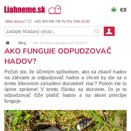
€0
+421 944 482 736
Blog
Ako funguje odpudzovač hadov?
AKO FUNGUJE ODPUDZOVAČ
HADOV?
Počuli ste, že účinným spôsobom, ako sa zbaviť hadov
na záhrade je odpudzovač hadov a chceli by ste sa o
tomto šikovnom zariadení dozvedieť viac? Potom ste tu
úplne správne! V tomto článku sa dozviete, čo je to
odpudzovač čiže plašič hadov a na akom princípe
funguje.