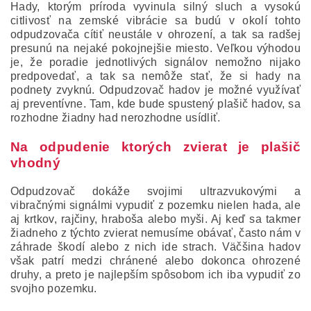
Hady, ktorým príroda vyvinula silný sluch a vysokú
citlivosť na zemské vibrácie sa budú v okolí tohto
odpudzovača cítiť neustále v ohrození, a tak sa radšej
presunú na nejaké pokojnejšie miesto. Veľkou výhodou
je, že poradie jednotlivých signálov nemožno nijako
predpovedať, a tak sa nemôže stať, že si hady na
podnety zvyknú. Odpudzovač hadov je možné využívať
aj preventívne. Tam, kde bude spustený plašič hadov, sa
rozhodne žiadny had nerozhodne usídliť.
Na odpudenie ktorých zvierat je plašič
vhodný
Odpudzovač dokáže svojimi ultrazvukovými a
vibračnými signálmi vypudiť z pozemku nielen hada, ale
aj krtkov, rajčiny, hraboša alebo myši. Aj keď sa takmer
žiadneho z týchto zvierat nemusíme obávať, často nám v
záhrade škodí alebo z nich ide strach. Väčšina hadov
však patrí medzi chránené alebo dokonca ohrozené
druhy, a preto je najlepším spôsobom ich iba vypudiť zo
svojho pozemku.