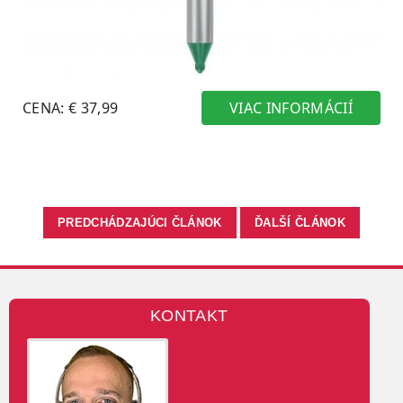
PREDCHÁDZAJÚCI ČLÁNOK
ĎALŠÍ ČLÁNOK
KONTAKT