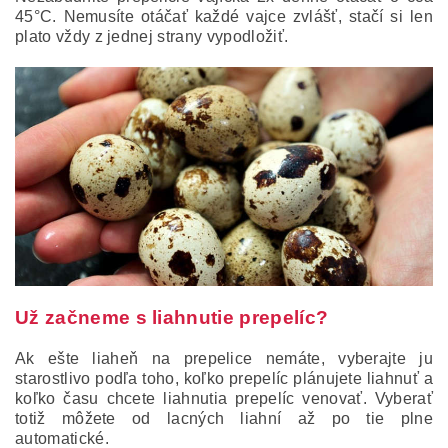
45°C. Nemusíte otáčať každé vajce zvlášť, stačí si len
plato vždy z jednej strany vypodložiť.
Už začneme s liahnutie prepelíc?
Ak ešte liaheň na prepelice nemáte, vyberajte ju
starostlivo podľa toho, koľko prepelíc plánujete liahnuť a
koľko času chcete liahnutia prepelíc venovať. Vyberať
totiž môžete od lacných liahní až po tie plne
automatické.