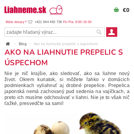
€0
+421 944 482 736
Blog
Ako na liahnutie prepelic s úspechom
AKO NA LIAHNUTIE PREPELIC S
ÚSPECHOM
Nie je nič krajšie, ako sledovať, ako sa liahne nový
život. Okrem kuriatok, si môžete ľahko v domácich
podmienkach vyliahnuť aj drobné prepelice. Prepelica
japonská nemá zachovaný pud sedenia na vajíčkach, a
preto ich musíme odchovávať v liahni. Nie je to však nič
ťažké, presvedčte sa sami!