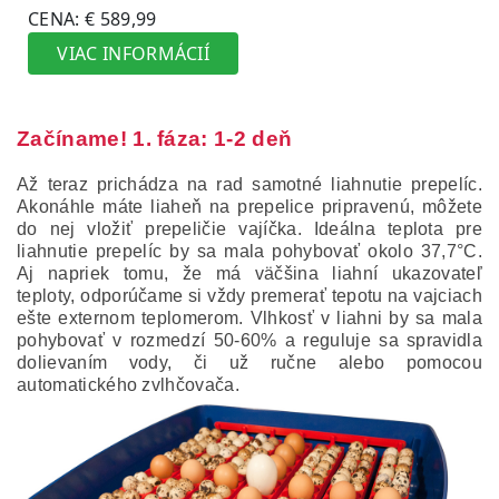
Začíname! 1. fáza: 1-2 deň
Až teraz prichádza na rad samotné liahnutie prepelíc.
Akonáhle máte liaheň na prepelice pripravenú, môžete
do nej vložiť prepeličie vajíčka. Ideálna teplota pre
liahnutie prepelíc by sa mala pohybovať okolo 37,7°C.
Aj napriek tomu, že má väčšina liahní ukazovateľ
teploty, odporúčame si vždy premerať tepotu na vajciach
ešte externom teplomerom. Vlhkosť v liahni by sa mala
pohybovať v rozmedzí 50-60% a reguluje sa spravidla
dolievaním vody, či už ručne alebo pomocou
automatického zvlhčovača.