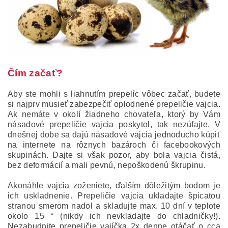
Čím začať?
Aby ste mohli s liahnutím prepelíc vôbec začať, budete
si najprv musieť zabezpečiť oplodnené prepeličie vajcia.
Ak nemáte v okolí žiadneho chovateľa, ktorý by Vám
násadové prepeličie vajcia poskytol, tak nezúfajte. V
dnešnej dobe sa dajú násadové vajcia jednoducho kúpiť
na internete na rôznych bazároch či facebookových
skupinách. Dajte si však pozor, aby bola vajcia čistá,
bez deformácií a mali pevnú, nepoškodenú škrupinu.
Akonáhle vajcia zoženiete, ďalším dôležitým bodom je
ich uskladnenie. Prepeličie vajcia ukladajte špicatou
stranou smerom nadol a skladujte max. 10 dní v teplote
okolo 15 ° (nikdy ich nevkladajte do chladničky!).
Nezabudnite prepeličie vajíčka 2x denne otáčať o cca