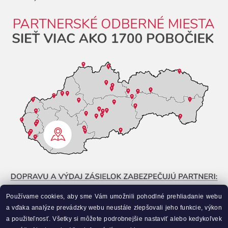
Používame cookies, aby sme Vám umožnili pohodlné prehliadanie webu
a vďaka analýze prevádzky webu neustále zlepšovali jeho funkcie, výkon
a použiteľnosť. Všetky si môžete podrobnejšie nastaviť alebo kedykoľvek