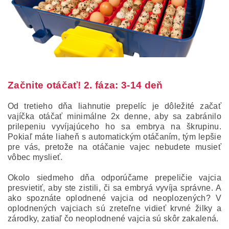
Začnite otáčať! 2. fáza: 3-14 deň
Od tretieho dňa liahnutie prepelíc je dôležité začať
vajíčka otáčať minimálne 2x denne, aby sa zabránilo
prilepeniu vyvíjajúceho ho sa embrya na škrupinu.
Pokiaľ máte liaheň s automatickým otáčaním, tým lepšie
pre vás, pretože na otáčanie vajec nebudete musieť
vôbec myslieť.
Okolo siedmeho dňa odporúčame prepeličie vajcia
presvietiť, aby ste zistili, či sa embryá vyvíja správne. A
ako spoznáte oplodnené vajcia od neoplozených? V
oplodnených vajciach sú zreteľne vidieť krvné žilky a
zárodky, zatiaľ čo neoplodnené vajcia sú skôr zakalená.