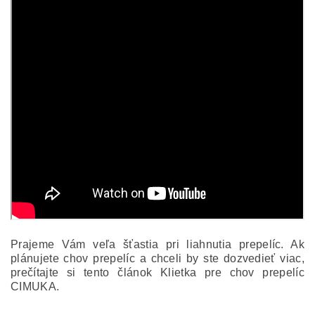
Prajeme Vám veľa šťastia pri liahnutia prepelíc. Ak
plánujete chov prepelíc a chceli by ste dozvedieť viac,
prečítajte si tento článok Klietka pre chov prepelíc
CIMUKA.