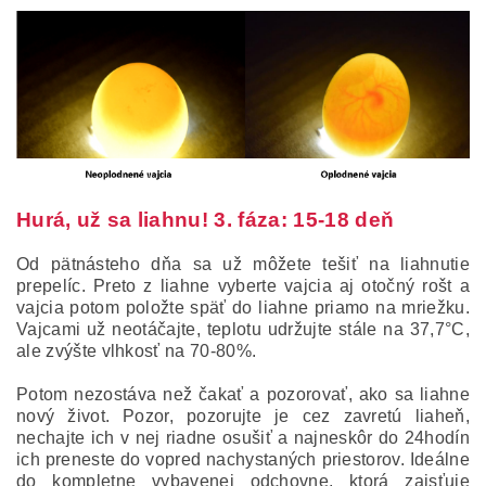
Hurá, už sa liahnu! 3. fáza: 15-18 deň
Od pätnásteho dňa sa už môžete tešiť na liahnutie
prepelíc. Preto z liahne vyberte vajcia aj otočný rošt a
vajcia potom položte späť do liahne priamo na mriežku.
Vajcami už neotáčajte, teplotu udržujte stále na 37,7°C,
ale zvýšte vlhkosť na 70-80%.
Potom nezostáva než čakať a pozorovať, ako sa liahne
nový život. Pozor, pozorujte je cez zavretú liaheň,
nechajte ich v nej riadne osušiť a najneskôr do 24hodín
ich preneste do vopred nachystaných priestorov. Ideálne
do kompletne vybavenej odchovne, ktorá zaisťuje