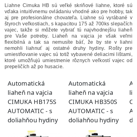
Liahne Cimuka HB sú veľké skriňové liahne, ktoré sú
vďaka intuitívnemu ovládaniu vhodné ako pre hobby, tak
aj pre profesionálne chovateľa. Liahne sú vyrábané v
štyroch veľkostiach, s kapacitou 175 až 700ks slepačích
vajec, takže si môžete vybrať tú najvhodnejšiu liaheň
pre Vaše potreby. Liaheň na vajcia je však veľmi
flexibilná a tak sa nemusíte báť, že by ste v liahni
nemohli liahnuť aj ostatné druhy hydiny. Rošty pre
umiestňovanie vajec sú totiž vybavené deliacimi lištami,
ktoré umožňujú umiestnenie rôznych veľkostí vajec od
prepeličích až po husacie.