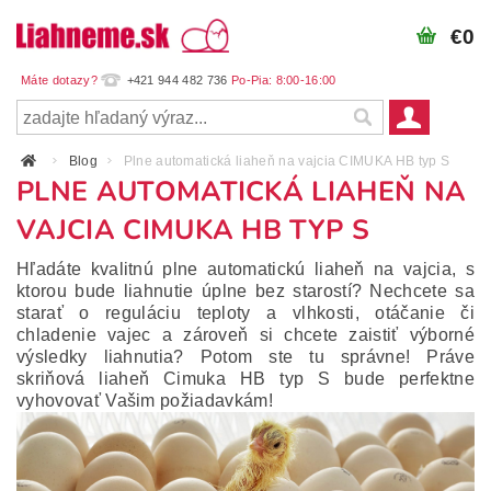
€0
+421 944 482 736
Blog
Plne automatická liaheň na vajcia CIMUKA HB typ S
PLNE AUTOMATICKÁ LIAHEŇ NA
VAJCIA CIMUKA HB TYP S
Hľadáte kvalitnú plne automatickú liaheň na vajcia, s
ktorou bude liahnutie úplne bez starostí? Nechcete sa
starať o reguláciu teploty a vlhkosti, otáčanie či
chladenie vajec a zároveň si chcete zaistiť výborné
výsledky liahnutia? Potom ste tu správne! Práve
skriňová liaheň Cimuka HB typ S bude perfektne
vyhovovať Vašim požiadavkám!