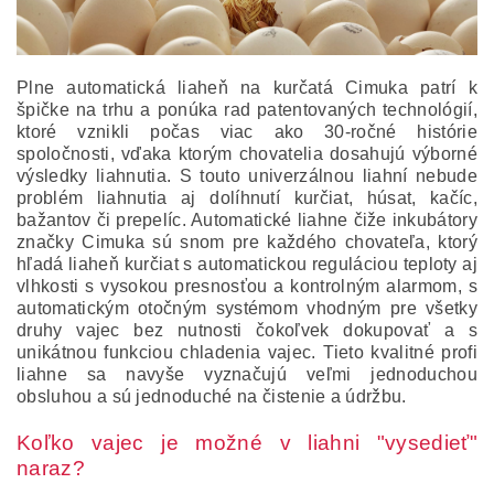
Plne automatická liaheň na kurčatá Cimuka patrí k
špičke na trhu a ponúka rad patentovaných technológií,
ktoré vznikli počas viac ako 30-ročné histórie
spoločnosti, vďaka ktorým chovatelia dosahujú výborné
výsledky liahnutia. S touto univerzálnou liahní nebude
problém liahnutia aj dolíhnutí kurčiat, húsat, kačíc,
bažantov či prepelíc. Automatické liahne čiže inkubátory
značky Cimuka sú snom pre každého chovateľa, ktorý
hľadá liaheň kurčiat s automatickou reguláciou teploty aj
vlhkosti s vysokou presnosťou a kontrolným alarmom, s
automatickým otočným systémom vhodným pre všetky
druhy vajec bez nutnosti čokoľvek dokupovať a s
unikátnou funkciou chladenia vajec. Tieto kvalitné profi
liahne sa navyše vyznačujú veľmi jednoduchou
obsluhou a sú jednoduché na čistenie a údržbu.
Koľko vajec je možné v liahni "vysedieť"
naraz?