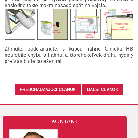
následne takto mokrá nasadá späť na vajcia.
Zhrnuté, podčiarknuté, s kúpou liahne Cimuka HB
neurobíte chybu a liahnutia ktoréhokoľvek druhu hydiny
pre Vás bude potešením!
PREDCHÁDZAJÚCI ČLÁNOK
ĎALŠÍ ČLÁNOK
KONTAKT