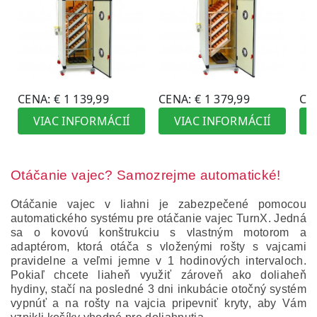
Otáčanie vajec? Samozrejme automatické!
Otáčanie vajec v liahni je zabezpečené pomocou
automatického systému pre otáčanie vajec TurnX. Jedná
sa o kovovú konštrukciu s vlastným motorom a
adaptérom, ktorá otáča s vloženými rošty s vajcami
pravidelne a veľmi jemne v 1 hodinových intervaloch.
Pokiaľ chcete liaheň využiť zároveň ako doliaheň
hydiny, stačí na posledné 3 dni inkubácie otočný systém
vypnúť a na rošty na vajcia pripevniť kryty, aby Vám