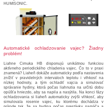
HUMISONIC.
Automatické ochladzovanie vajec? Žiadny
problém!
Liahne Cimuka HB disponujú unikátnou funkciou
aktívneho periodického chladenia vajec. Čo to v praxi
znamená? Liaheň dokáže automaticky podľa nastavenia
znížiť v pravidelných intervaloch teplotu i vlhkosť na
nízkej hodnoty, a tým ochladiť vajcia a simulovať
správanie hydiny, ktorá počas liahnutia na určitú dobu
opúšťa hniezdo, aby sa napila a nasýtila. Na konci fázy
ochladzovania si liaheň automaticky zvýši vlhkosť, aby
simulovala rosenie vajec, ku ktorému dochádza v
prírode tak, že sa hydina počas prestávky namáča a