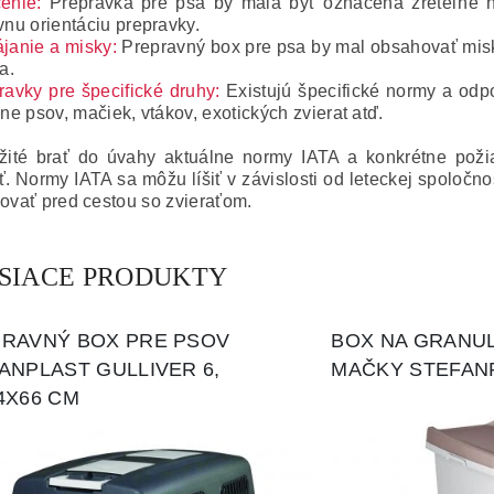
enie:
Prepravka pre psa by mala byť označená zreteľne n
vnu orientáciu prepravky.
janie a misky:
Prepravný box pre psa by mal obsahovať misky
a.
ravky pre špecifické druhy:
Existujú špecifické normy a odpo
ane psov, mačiek, vtákov, exotických zvierat atď.
žité brať do úvahy aktuálne normy IATA a konkrétne požiad
ť.
Normy IATA sa môžu líšiť v závislosti od leteckej spoločnost
lovať pred cestou so zvieraťom.
ISIACE PRODUKTY