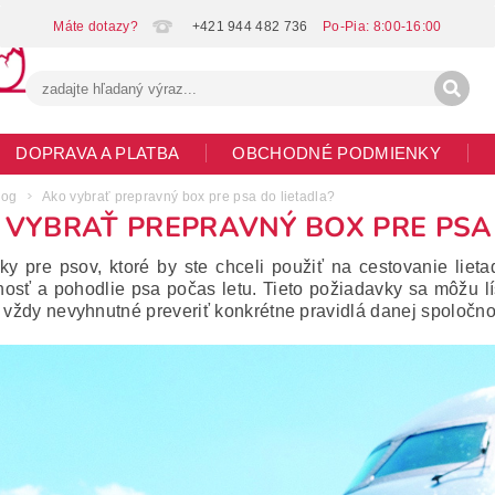
+421 944 482 736
DOPRAVA A PLATBA
OBCHODNÉ PODMIENKY
G
MOJA OBJEDNÁVKA
log
Ako vybrať prepravný box pre psa do lietadla?
 VYBRAŤ PREPRAVNÝ BOX PRE PSA
ky pre psov, ktoré by ste chceli použiť na cestovanie lietadl
osť a pohodlie psa počas letu.
Tieto požiadavky sa môžu líš
e vždy nevyhnutné preveriť konkrétne pravidlá danej spoločnos