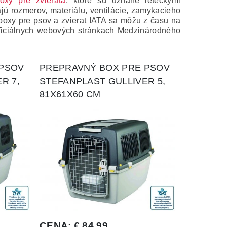
oxy pre zvieratá
, ktoré sú uznané leteckými
ajú rozmerov, materiálu, ventilácie, zamykacieho
oxy pre psov a zvierat IATA sa môžu z času na
a oficiálnych webových stránkach Medzinárodného