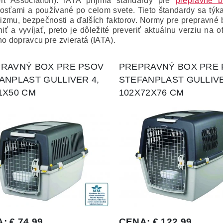
rt Association).
IATA prijíma štandardy pre
prepravné b
osťami a používané po celom svete.
Tieto štandardy sa týk
zmu, bezpečnosti a ďalších faktorov.
Normy pre prepravné b
iť a vyvíjať, preto je dôležité preveriť aktuálnu verziu n
ho dopravcu pre zvieratá (IATA).