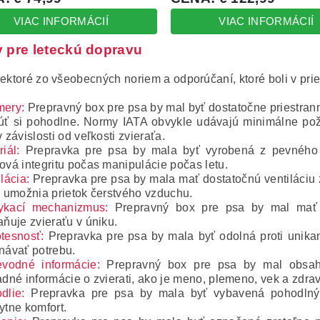
 pre leteckú dopravu
iektoré zo všeobecných noriem a odporúčaní, ktoré boli v pri
mery:
Prepravný box pre psa by mal byť dostatočne priestranný
úť si pohodlne.
Normy IATA obvykle udávajú minimálne poži
 závislosti od veľkosti zvieraťa.
iál:
Prepravka pre psa by mala byť vyrobená z pevného a
ová integritu počas manipulácie počas letu.
lácia:
Prepravka pre psa by mala mať dostatočnú ventiláciu 
é umožnia prietok čerstvého vzduchu.
kací mechanizmus:
Prepravný box pre psa by mal mať 
aňuje zvieraťu v úniku.
tesnosť:
Prepravka pre psa by mala byť odolná proti unikan
návať potrebu.
evodné informácie:
Prepravný box pre psa by mal obsahov
adné informácie o zvierati, ako je meno, plemeno, vek a zdrav
dlie:
Prepravka pre psa by mala byť vybavená pohodlným
ytne komfort.