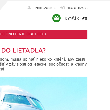
PRIHLÁSENIE
REGISTRÁCIA
KOŠÍK:
€0
HODNOTENIE OBCHODU
 DO LIETADLA?
om, musia spĺňať niekoľko kritérií, aby zaistili
iť v závislosti od leteckej spoločnosti a krajiny,
ti.