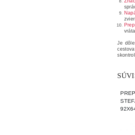
Znač
sprá
Napá
zvier
Prep
vrát
Je dôle
cestova
skontro
SÚV