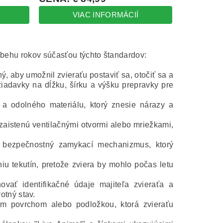
ebehu rokov súčasťou týchto štandardov:
, aby umožnil zvieraťu postaviť sa, otočiť sa a
adavky na dĺžku, šírku a výšku prepravky pre
 odolného materiálu, ktorý znesie nárazy a
zaistenú ventilačnými otvormi alebo mriežkami,
bezpečnostný zamykací mechanizmus, ktorý
iu tekutín, pretože zviera by mohlo počas letu
ať identifikačné údaje majiteľa zvieraťa a
otný stav.
 povrchom alebo podložkou, ktorá zvieraťu