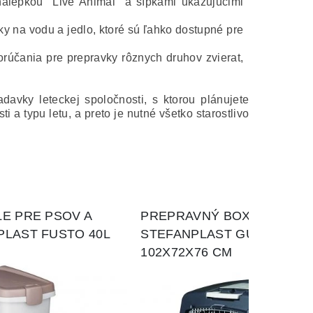
álepkou "Live Animal" a šípkami ukazujúcimi
 na vodu a jedlo, ktoré sú ľahko dostupné pre
rúčania pre prepravky rôznych druhov zvierat,
avky leteckej spoločnosti, s ktorou plánujete
i a typu letu, a preto je nutné všetko starostlivo