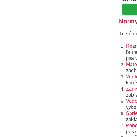
Normy
Tu sú n
Roz
ľahn
psa v
Mater
zach
Venti
ktor
Zamy
zabr
Vodo
vyko
Spri
zákl
Poho
posk