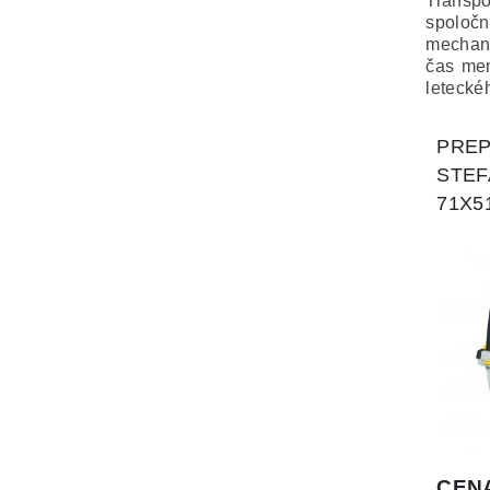
Transpo
spoločn
mechani
čas men
letecké