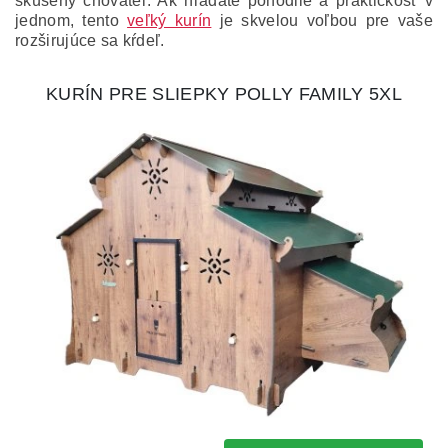
skúsený chovateľ. Ak hľadáte pohodlie a praktickosť v
jednom, tento
veľký kurín
je skvelou voľbou pre vaše
rozširujúce sa kŕdeľ.