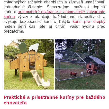
chladnejších ročných obdobiach a zároveň umožňovali
jednoduché čistenie. Samozrejme, možnosť doplniť
kurín o
automatické otváranie a automatické zatváranie
kurína
výrazne uľahčuje každodennú starostlivosť a
zvyšuje bezpečnosť kurína. Takýto
kurín pre sliepky
nielen šetrí čas, ale aj chráni vašu hydinu pred
predátormi.
Praktické a priestranné kuríny pre každého
chovateľa