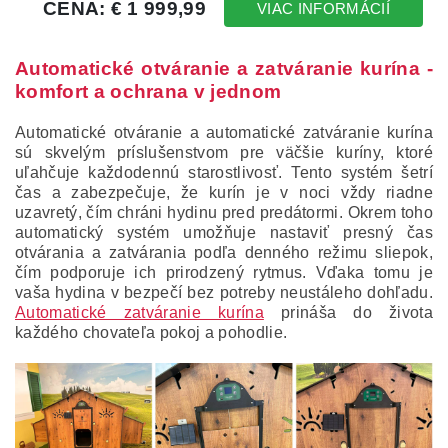
Automatické otváranie a zatváranie kurína -
komfort a ochrana v jednom
Automatické otváranie a automatické zatváranie kurína
sú skvelým príslušenstvom pre väčšie kuríny, ktoré
uľahčuje každodennú starostlivosť. Tento systém šetrí
čas a zabezpečuje, že kurín je v noci vždy riadne
uzavretý, čím chráni hydinu pred predátormi. Okrem toho
automatický systém umožňuje nastaviť presný čas
otvárania a zatvárania podľa denného režimu sliepok,
čím podporuje ich prirodzený rytmus. Vďaka tomu je
vaša hydina v bezpečí bez potreby neustáleho dohľadu.
Automatické zatváranie kurína
prináša do života
každého chovateľa pokoj a pohodlie.