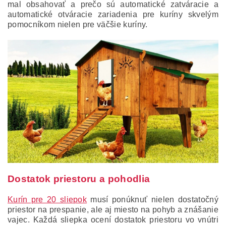
mal obsahovať a prečo sú automatické zatváracie a
automatické otváracie zariadenia pre kuríny skvelým
pomocníkom nielen pre väčšie kuríny.
Dostatok priestoru a pohodlia
Kurín pre 20 sliepok
musí ponúknuť nielen dostatočný
priestor na prespanie, ale aj miesto na pohyb a znášanie
vajec. Každá sliepka ocení dostatok priestoru vo vnútri