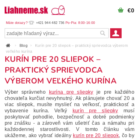
€0
+421 944 482 736
Blog
Kurín pre 20 sliepok – praktický sprievodca výberom
veľkého kurína
KURÍN PRE 20 SLIEPOK –
PRAKTICKÝ SPRIEVODCA
VÝBEROM VEĽKÉHO KURÍNA
Výber správneho
kurína pre sliepky
je pre každého
chovateľa kurčiat nevyhnutný. Ak plánujete chovať 20 a
viac sliepok, musíte myslieť na veľkosť, praktickosť a
vybavenie kurína. Veľký
kurín pre sliepky
musí
poskytovať pohodlie, bezpečnosť a dobré podmienky
pre znášku - a zároveň vám ušetriť čas a námahu pri
každodennej starostlivosti. V tomto článku vám
ukážeme, ako vybrať ideálny
kurín pre 20 sliepok
, čo by