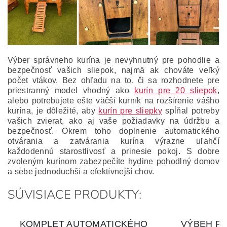
Výber správneho kurína je nevyhnutný pre pohodlie a
bezpečnosť vašich sliepok, najmä ak chováte veľký
počet vtákov. Bez ohľadu na to, či sa rozhodnete pre
priestranný model vhodný ako
kurín pre 20 sliepok
,
alebo potrebujete ešte väčší kurník na rozšírenie vášho
kurína, je dôležité, aby
kurín pre sliepky
spĺňal potreby
vašich zvierat, ako aj vaše požiadavky na údržbu a
bezpečnosť. Okrem toho doplnenie automatického
otvárania a zatvárania kurína výrazne uľahčí
každodennú starostlivosť a prinesie pokoj. S dobre
zvoleným kurínom zabezpečíte hydine pohodlný domov
a sebe jednoduchší a efektívnejší chov.
SÚVISIACE PRODUKTY: