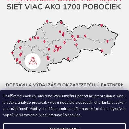
Používame cookies, aby sme Vám umožnili pohodlné prehliadanie webu
a vďaka analýze prevádzky webu neustále zlepšovali jeho funkcie, výkon
a použiteľnosť. Všetky si môžete podrobnejšie nastaviť alebo kedykoľvek
vypnúť v Nastavenie.
Viac informácií o cookies.