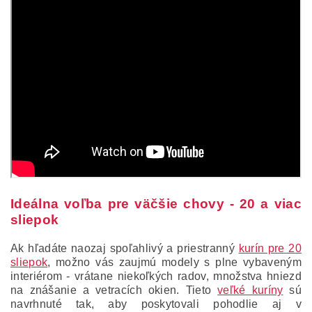
Ideálna voľba pre väčšie chovy - 20 a viac
sliepok
Ak hľadáte naozaj spoľahlivý a priestranný
kurín pre 20
sliepok
, možno vás zaujmú modely s plne vybaveným
interiérom - vrátane niekoľkých radov, množstva hniezd
na znášanie a vetracích okien. Tieto
veľké kuríny
sú
navrhnuté tak, aby poskytovali pohodlie aj v