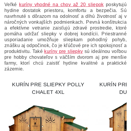
Veľké
kuríny vhodné na chov až 20 sliepok
poskytujú
hydine dostatok priestoru, komfortu a bezpečia. Sú
navrhnuté s dôrazom na odolnosť a dlhú životnosť aj v
náročných vonkajších podmienkach. Pevná konštrukcia
a efektívne vetranie zaisťujú zdravé prostredie, ktoré
pomáha udržať sliepky v dobrej kondícii. Priestranné
usporiadanie umožňuje sliepkam pohodlný pohyb,
znášku aj odpočinok, čo je kľúčové pre ich spokojnosť a
produktivitu. Také
kuríny pre sliepky
sú ideálnou voľbou
pre hobby chovateľov s väčším dvorom aj pre menšie
farmy, ktorí chcú zaistiť hydine kvalitné a praktické
zázemie.