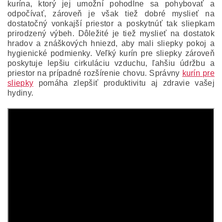
kurína, ktorý jej umožní pohodlne sa pohybovať a
odpočívať, zároveň je však tiež dobré myslieť na
dostatočný vonkajší priestor a poskytnúť tak sliepkam
prirodzený výbeh. Dôležité je tiež myslieť na dostatok
hradov a znáškových hniezd, aby mali sliepky pokoj a
hygienické podmienky. Veľký kurín pre sliepky zároveň
poskytuje lepšiu cirkuláciu vzduchu, ľahšiu údržbu a
priestor na prípadné rozšírenie chovu. Správny
kurín pre
sliepky
pomáha zlepšiť produktivitu aj zdravie vašej
hydiny.