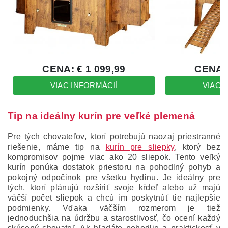
Tip na ideálny kurín pre veľké plemená
Pre tých chovateľov, ktorí potrebujú naozaj priestranné
riešenie, máme tip na
kurín pre sliepky
, ktorý bez
kompromisov pojme viac ako 20 sliepok. Tento veľký
kurín ponúka dostatok priestoru na pohodlný pohyb a
pokojný odpočinok pre všetku hydinu. Je ideálny pre
tých, ktorí plánujú rozšíriť svoje kŕdeľ alebo už majú
väčší počet sliepok a chcú im poskytnúť tie najlepšie
podmienky. Vďaka väčším rozmerom je tiež
jednoduchšia na údržbu a starostlivosť, čo ocení každý