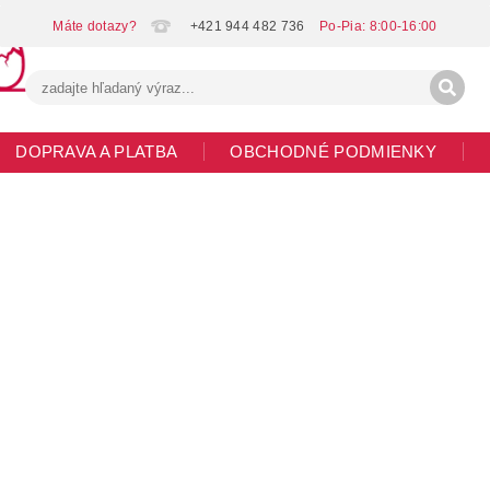
+421 944 482 736
DOPRAVA A PLATBA
OBCHODNÉ PODMIENKY
G
MOJA OBJEDNÁVKA